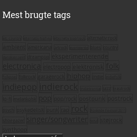
Mest brugte tags
alternativ rock
alt. country
alternativ hiphop
alternativ pop/rock
ambient
americana
blues
artrock
country
avantgarde
eksperimenterende
dreampop
dansksproget
electronica
folk
elektronisk
electropop
hiphop
garagerock
folkrock
indie
folkpop
indiefolk
indierock
indiepop
jazz
krautrock
indietronica
pop
postrock
postpunk
pop/rock
lo-fi
melankolsk
rock
psykedelisk
punk
rap
psych
Roskilde Festival 2011
singer/songwriter
støjrock
shoegazer
soul
synthpop