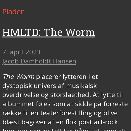
Plader
HMLTD: The Worm
7. april 2023
Jacob Damholdt Hansen
The Worm
placerer lytteren i et
dystopisk univers af musikalsk
overdrivelse og storslåethed. At lytte til
albummet føles som at sidde på forreste
række til en teaterforestilling og blive
blæst bagover af en flok post art-rock
fyre, der prøver lidt for hårdt at være alt