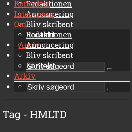
Koncerter
Redaktionen
Interviews
Annoncering
Om
Bliv skribent
Kontakt
Redaktionen
Arkiv
Annoncering
Bliv skribent
Kontakt
Arkiv
Tag - HMLTD