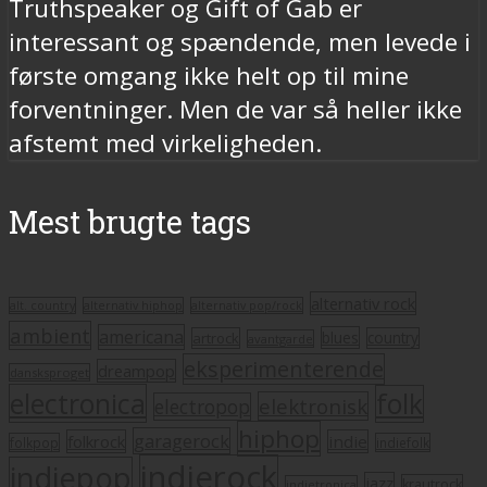
Truthspeaker og Gift of Gab er
interessant og spændende, men levede i
første omgang ikke helt op til mine
forventninger. Men de var så heller ikke
afstemt med virkeligheden.
Mest brugte tags
alternativ rock
alt. country
alternativ hiphop
alternativ pop/rock
ambient
americana
blues
artrock
country
avantgarde
eksperimenterende
dreampop
dansksproget
electronica
folk
elektronisk
electropop
hiphop
garagerock
folkrock
indie
folkpop
indiefolk
indierock
indiepop
jazz
krautrock
indietronica