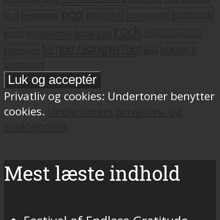
pop
postrock
postpunk
pop/rock
lo-fi
melankolsk
rock
psykedelisk
punk
rap
psych
Roskilde Festival 2011
singer/songwriter
støjrock
shoegazer
soul
synthpop
Privatliv og cookies: Undertoner benytter
cookies.
Undertoners privatlivs- og
cookiepolitik
Mest læste indhold