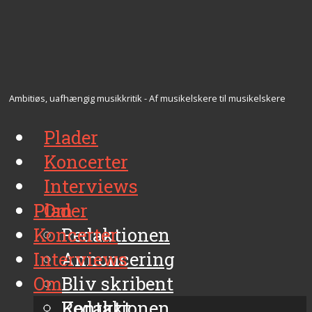
Ambitiøs, uafhængig musikkritik - Af musikelskere til musikelskere
Plader
Koncerter
Interviews
Plader
Om
Koncerter
Redaktionen
Interviews
Annoncering
Om
Bliv skribent
Kontakt
Redaktionen