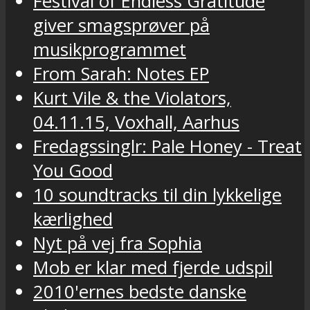
Festival of Endless Gratitude
giver smagsprøver på
musikprogrammet
From Sarah: Notes EP
Kurt Vile & the Violators,
04.11.15, Voxhall, Aarhus
Fredagssinglr: Pale Honey - Treat
You Good
10 soundtracks til din lykkelige
kærlighed
Nyt på vej fra Sophia
Mob er klar med fjerde udspil
2010'ernes bedste danske