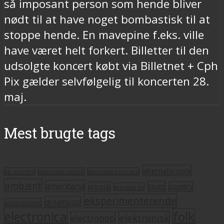
så imposant person som hende bliver
nødt til at have noget bombastisk til at
stoppe hende. En mavepine f.eks. ville
have været helt forkert. Billetter til den
udsolgte koncert købt via Billetnet + Cph
Pix gælder selvfølgelig til koncerten 28.
maj.
Mest brugte tags
alternativ rock
alt. country
alternativ hiphop
alternativ pop/rock
ambient
americana
blues
artrock
country
avantgarde
eksperimenterende
dreampop
dansksproget
electronica
folk
elektronisk
electropop