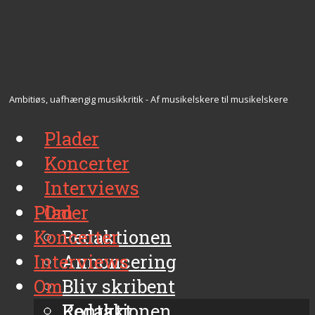
Ambitiøs, uafhængig musikkritik - Af musikelskere til musikelskere
Plader
Koncerter
Interviews
Plader
Om
Koncerter
Redaktionen
Interviews
Annoncering
Om
Bliv skribent
Kontakt
Redaktionen