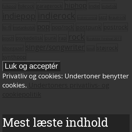
hiphop
garagerock
folkrock
indie
folkpop
indiefolk
indierock
indiepop
jazz
krautrock
indietronica
pop
postrock
postpunk
pop/rock
lo-fi
melankolsk
rock
psykedelisk
punk
rap
psych
Roskilde Festival 2011
singer/songwriter
støjrock
shoegazer
soul
synthpop
Privatliv og cookies: Undertoner benytter
cookies.
Undertoners privatlivs- og
cookiepolitik
Mest læste indhold