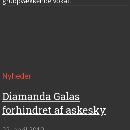
gruopvækkende vokal.
Nyheder
Diamanda Galas
forhindret af askesky
22. april 2010