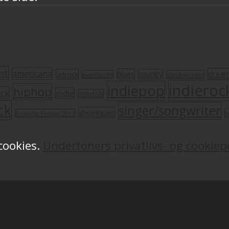
nt
americana
drea
blues
artrock
country
avantgarde
dansksproget
indieroc
indiepop
hiphop
ock
indie
indiefolk
ck
singer/songwriter
shoegazer
s
Roskilde Festival 2011
 cookies.
Undertoners privatlivs- og cookiepo