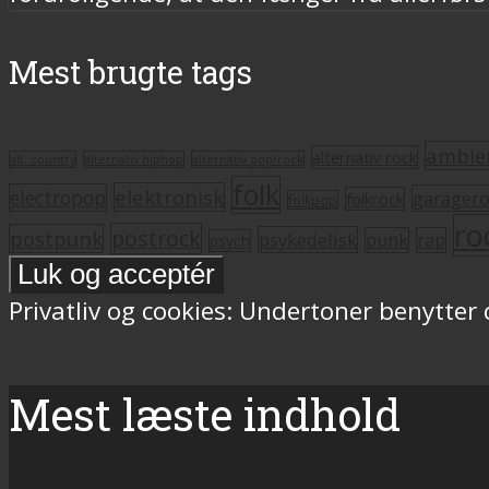
Mest brugte tags
ambie
alternativ rock
alt. country
alternativ hiphop
alternativ pop/rock
folk
elektronisk
electropop
garager
folkrock
folkpop
ro
postrock
postpunk
psykedelisk
punk
rap
psych
Privatliv og cookies: Undertoner benytter
Mest læste indhold