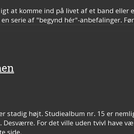
gt at komme ind på livet af et band eller e
n serie af "begynd hér"-anbefalinger. Førs
men
r stadig højt. Studiealbum nr. 15 er neml
 Desværre. For det ville uden tvivl have v
te side.