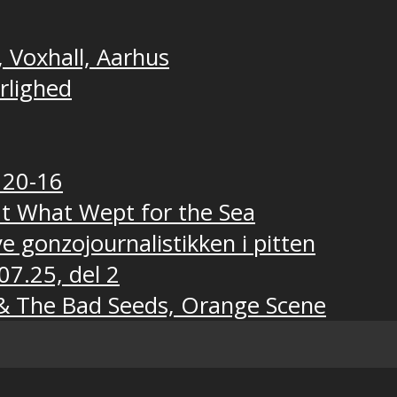
, Voxhall, Aarhus
ærlighed
 20-16
t What Wept for the Sea
e gonzojournalistikken i pitten
07.25, del 2
e & The Bad Seeds, Orange Scene