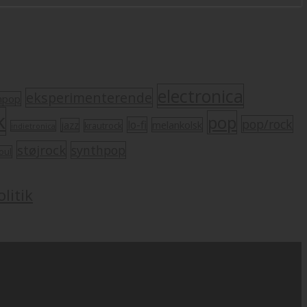
electronica
eksperimenterende
mpop
k
pop
pop/rock
lo-fi
melankolsk
jazz
krautrock
indietronica
støjrock
synthpop
oul
litik