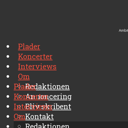
Ambit
Plader
Koncerter
Interviews
Om
Plader
Redaktionen
Koncerter
Annoncering
Interviews
Bliv skribent
Om
Kontakt
Arkiv
Redaktionen