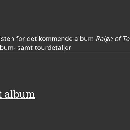
cklisten for det kommende album
Reign of Te
album- samt tourdetaljer
yt album