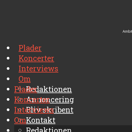
Ambit
Plader
Koncerter
Interviews
Om
Plader
Redaktionen
Koncerter
Annoncering
Interviews
Bliv skribent
Om
Kontakt
Arkiv
Redaktionen