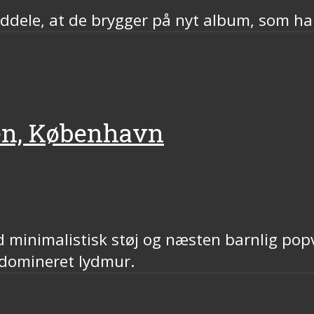
ddele, at de brygger på nyt album, som har 
ppen, København
med minimalistisk støj og næsten barnlig po
sdomineret lydmur.