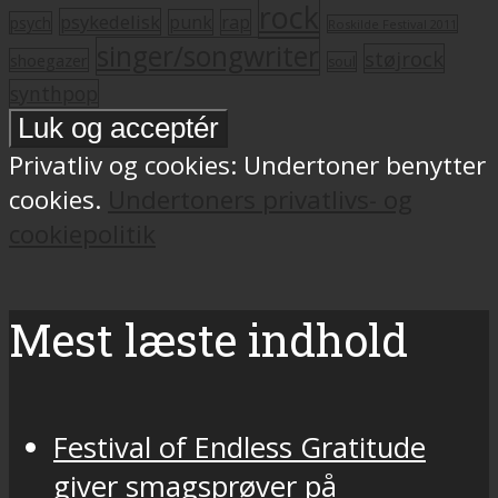
rock
psykedelisk
punk
rap
psych
Roskilde Festival 2011
singer/songwriter
støjrock
shoegazer
soul
synthpop
Privatliv og cookies: Undertoner benytter
cookies.
Undertoners privatlivs- og
cookiepolitik
Mest læste indhold
Festival of Endless Gratitude
giver smagsprøver på