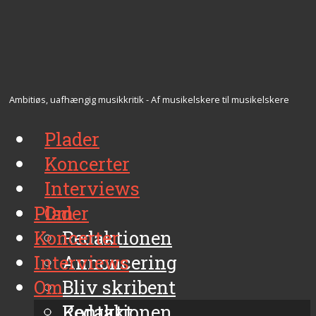
Ambitiøs, uafhængig musikkritik - Af musikelskere til musikelskere
Plader
Koncerter
Interviews
Plader
Om
Koncerter
Redaktionen
Interviews
Annoncering
Om
Bliv skribent
Kontakt
Redaktionen