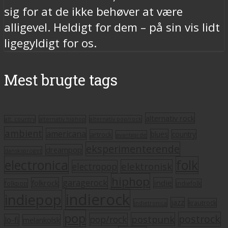
sig for at de ikke behøver at være
alligevel. Heldigt for dem – på sin vis lidt
ligegyldigt for os.
Mest brugte tags
alternativ rock
alt. country
alternativ hiphop
alternativ pop/rock
ambient
americana
blues
artrock
country
avantgarde
eksperimenterende
dreampop
dansksproget
electronica
folk
elektronisk
electropop
hiphop
garagerock
folkrock
indie
folkpop
indiefolk
indierock
indiepop
jazz
krautrock
indietronica
pop
postrock
postpunk
pop/rock
lo-fi
melankolsk