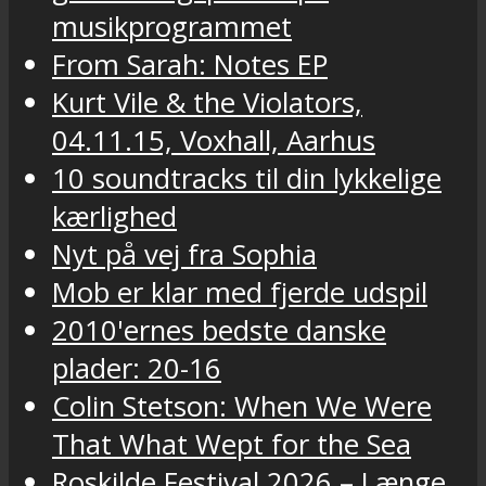
musikprogrammet
From Sarah: Notes EP
Kurt Vile & the Violators,
04.11.15, Voxhall, Aarhus
10 soundtracks til din lykkelige
kærlighed
Nyt på vej fra Sophia
Mob er klar med fjerde udspil
2010'ernes bedste danske
plader: 20-16
Colin Stetson: When We Were
That What Wept for the Sea
Roskilde Festival 2026 – Længe