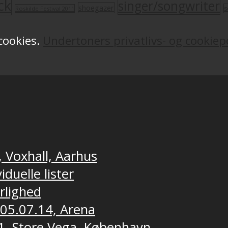
ck
singer/songwriter
shoegazer
s
Roskilde Festival 2011
 cookies.
Undertoners privatlivs- og cookiepo
, Voxhall, Aarhus
duelle lister
ærlighed
 05.07.14, Arena
1, Store Vega, København