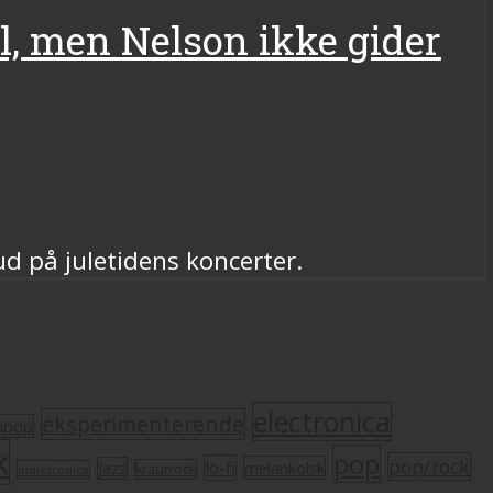
l, men Nelson ikke gider
d på juletidens koncerter.
electronica
eksperimenterende
mpop
k
pop
pop/rock
lo-fi
melankolsk
jazz
krautrock
indietronica