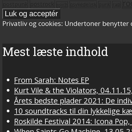
ro
postrock
postpunk
psykedelisk
punk
rap
psych
Privatliv og cookies: Undertoner benytter
Mest læste indhold
From Sarah: Notes EP
Kurt Vile & the Violators, 04.11.15
Årets bedste plader 2021: De indivi
10 soundtracks til din lykkelige k
Roskilde Festival 2014: Icona Pop,
When Saints Go Machine, 13.05.2