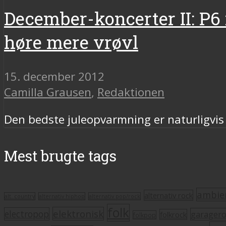
December-koncerter II: P6
høre mere vrøvl
15. december 2012
Camilla Grausen
,
Redaktionen
Den bedste juleopvarmning er naturligvis
Mest brugte tags
ambie
alternativ rock
alt. country
alternativ hiphop
alternativ pop/rock
folk
elektronisk
electropop
garager
folkrock
folkpop