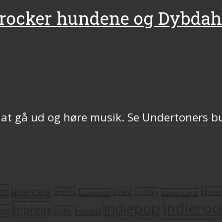
 rocker hundene og Dybdah
 at gå ud og høre musik. Se Undertoners bu
nt
americana
drea
blues
artrock
country
avantgarde
dansksproget
indieroc
indiepop
hiphop
ock
indie
indiefolk