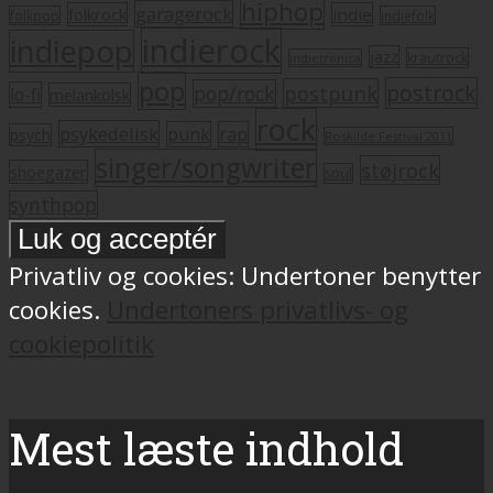
hiphop
garagerock
folkrock
indie
folkpop
indiefolk
indierock
indiepop
jazz
krautrock
indietronica
pop
postrock
postpunk
pop/rock
lo-fi
melankolsk
rock
psykedelisk
punk
rap
psych
Roskilde Festival 2011
singer/songwriter
støjrock
shoegazer
soul
synthpop
Privatliv og cookies: Undertoner benytter
cookies.
Undertoners privatlivs- og
cookiepolitik
Mest læste indhold