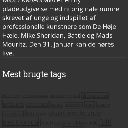
pladeudgivelse med ni originale numre
skrevet af unge og indspillet af
professionelle kunstnere som De Høje
Hæle, Mike Sheridan, Battle og Mads
Mouritz. Den 31. januar kan de høres
live.
Mest brugte tags
alternativ rock
alt. country
alternativ hiphop
alternativ pop/rock
ambient
americana
blues
artrock
country
avantgarde
eksperimenterende
dreampop
dansksproget
electronica
folk
elektronisk
electropop