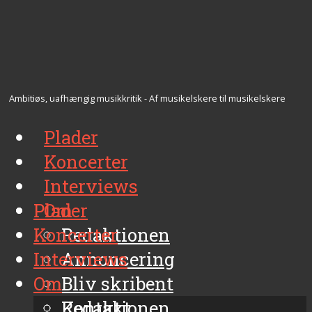
Ambitiøs, uafhængig musikkritik - Af musikelskere til musikelskere
Plader
Koncerter
Interviews
Plader
Om
Koncerter
Redaktionen
Interviews
Annoncering
Om
Bliv skribent
Kontakt
Redaktionen