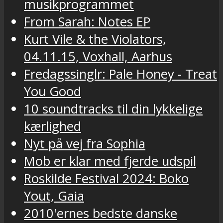
musikprogrammet
From Sarah: Notes EP
Kurt Vile & the Violators,
04.11.15, Voxhall, Aarhus
Fredagssinglr: Pale Honey - Treat
You Good
10 soundtracks til din lykkelige
kærlighed
Nyt på vej fra Sophia
Mob er klar med fjerde udspil
Roskilde Festival 2024: Boko
Yout, Gaia
2010'ernes bedste danske