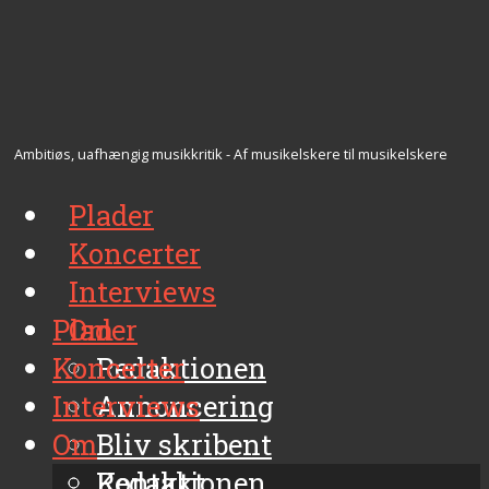
Ambitiøs, uafhængig musikkritik - Af musikelskere til musikelskere
Plader
Koncerter
Interviews
Plader
Om
Koncerter
Redaktionen
Interviews
Annoncering
Om
Bliv skribent
Kontakt
Redaktionen