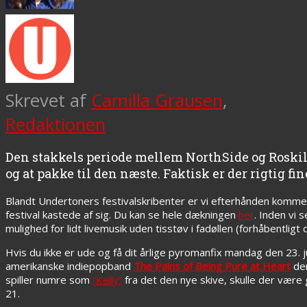
Skrevet af
Camilla Grausen
,
Redaktionen
Den stakkels periode mellem NorthSide og Roski
og at pakke til den næste. Faktisk er der rigtig fin
Blandt Undertoners festivalskribenter er vi efterhånden komm
festival kastede af sig. Du kan se hele dækningen
her
. Inden vi 
mulighed for lidt livemusik uden tisstøv i fadøllen (forhåbentligt d
Hvis du ikke er ude og få dit årlige pyromanfix mandag den 23. 
amerikanske indiepopband
The Pains of Being Pure at Heart
den
spiller numre som
“Kelly”
fra det den nye skive, skulle der være 
21.