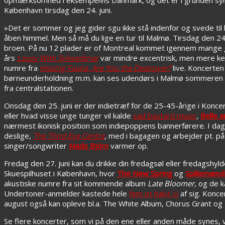
København tirsdag den 24. juni.
»Det er sommer og jeg gider sgu ikke stå indenfor og svede til k
åben himmel. Men så må du lige en tur til Malmø. Tirsdag den 24.
broen. På nu 12 plader er of Montreal kommet igennem mange g
års
Lousy With Sylvianbriar
var mindre excentrisk, men mere ked
numre fra
Hissing Fauna, Are You the Destroyer?
live. Koncerten
børneunderholdning m.m. kan ses udendørs i Malmø sommeren ov
fra centralstationen.
Onsdag den 25. juni er der indietræf for de 25-45-årige i Konc
eller hvad visse unge tunger vil kalde
sad bastard music
,
Belle 
nærmest ikonisk position som indiepoppens bannerførere. I da
deslige,
The Third Eye Centre
,
med i bagagen og arbejder pt. på 
singer/songwriter
Mads Björn
varmer op.
Fredag den 27. juni kan du drikke din fredagsøl eller fredagshyld
Skuespilhuset i København, hvor
The New Spring
og
Spillemæn
akustiske numre fra sit kommende album
Late Bloomer
, og de 
Undertoner-anmelder kastede hele
fem et halvt U
af sig. Konce
august også kan opleve bl.a. The White Album, Chorus Grant og
Se flere koncerter, som vi på den ene eller anden måde synes, v