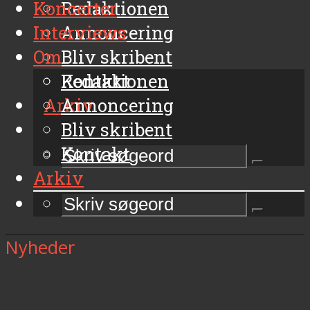
Koncerter
Redaktionen
Interviews
Annoncering
Om
Bliv skribent
Kontakt
Redaktionen
Arkiv
Annoncering
Bliv skribent
Kontakt
Arkiv
Nyheder