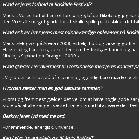
Hvad er jeres forhold til Roskilde Festival?
Mads: »Vores forhold er ret forskellige, både Nikolaj og jeg ha
der. Vi er alle meget glade for at skulle spille på Roskilde, det føl
Hvad er hver især jeres mest mindeværdige oplevelser på Roskil
Mads: »Mogwai på Arena i 2008, virkelig højt og virkelig godt.«
Hasse: »Jeg har aldrig været der som festivalgæst, men jeg h
Nikolaj: »Slipknot på Orange i 2009.«
Hvad glæder I jer allermest til i forbindelse med jeres koncert på
»Vi glæder os til at stå på scenen og egentlig bare mærke følelsen
Hvordan sætter man en god sætliste sammen?
»Først og fremmest gælder det vel om at have nogle gode sang
stole på, at alle sange i sættet har en grund til at være der. De
Beskriv jeres lyd med tre ord.
»Drømmende, energisk, universel.«
Kan I give tre anbefalinger til årets festival?