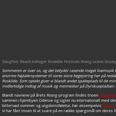
Slaughter Beach indtager Roskilde Festivals Rising-scene tirsdag 
Sommeren er over os, og det betyder rasende meget livemusik t
enorme højtalersystemer til vores store begejstring her på red
Roskilde. Som optakt giver vi blandt andet spalteplads til de mi
midlertidige indtog af musik og mennesker på Dyrskuepladsen.
Blandt navnene på årets Rising-program findes trioen
Slaughte
sammen i hjembyen Odense og sigter nu internationalt med deres
bittersød sommer og ungdomsfølelse, hør eksempelvis
“Made-
Vi har fået trioen til at svare på en række spørgsmål om deres