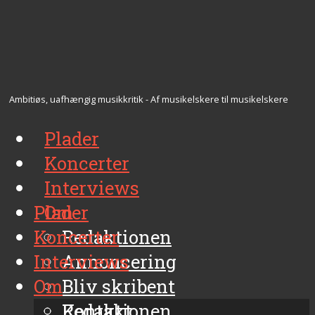
Ambitiøs, uafhængig musikkritik - Af musikelskere til musikelskere
Plader
Koncerter
Interviews
Plader
Om
Koncerter
Redaktionen
Interviews
Annoncering
Om
Bliv skribent
Kontakt
Redaktionen