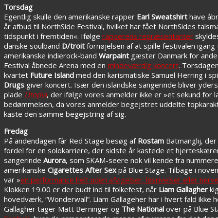
Torsdag
Egentlig skulle den amerikanske rapper
Earl Sweatshirt
have åbn
år afbud til NorthSide Festival, hvilket har fået NorthSides tals
tidspunkt i fremtiden«. Ifølge
rapperens repræsentanter
skyldes
danske soulband
D/troit
fornøjelsen af at spille festivalen igan
amerikanske indierock-band
Warpaint
gæster Danmark for andet 
Festival åbnede Arena med en
mindeværdig koncert
. Torsdagen
kvartet
Future Island
med den karismatiske Samuel Herring i spi
Drugs
giver koncert. Især den islandske sangerinde bliver yde
plade
Utopia
, der ifølge vores anmelder ikke er »et sekund for
bedømmelsen, da vores anmelder begejstret uddelte topkarakte
kaste den samme begejstring af sig.
Fredag
På andendagen får Red Stage besøg af
Rostam
Batmanglij, der
fordel for en solokarriere, der sidste år kastede et hjerteskæ
sangerinde
Aurora
, som SKAM-seere nok vil kende fra nummeret
amerikanske
Cigarettes After Sex
på Blue Stage. Tilbage i nov
var »
en performance helt uden afvigelser, løsrivelser eller nerv
Klokken 19.00 er der budt ind til folkefest, når
Liam Gallagher
ki
hovedværk, “Wonderwall”. Liam Gallageher har i hvert fald ikke
Gallagher tager Matt Berninger og
The National
over på Blue St