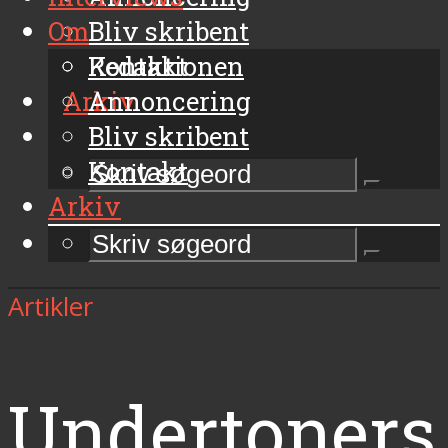
Om
Bliv skribent
Kontakt
Redaktionen
Arkiv
Annoncering
Bliv skribent
Kontakt
Arkiv
Artikler
Undertoners