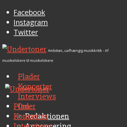
Facebook
Instagram
Twitter
Ambitiøs, uafhængig musikkritik - Af
musikelskere til musikelskere
Plader
Koncerter
Interviews
Plader
Om
Koncerter
Redaktionen
Interviews
Annoncering