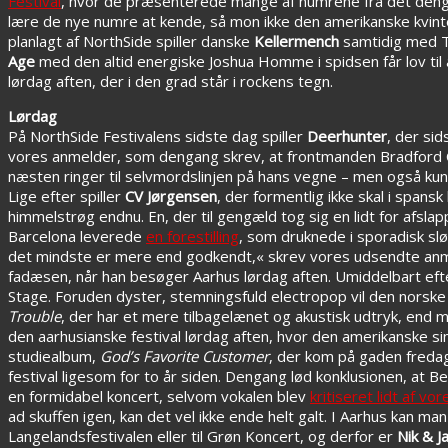
Festival
, hvor de præsenterede mange af numrene fra det den
lære de nye numre at kende, så mon ikke den amerikanske kvintet
planlagt af NorthSide spiller danske
Kellermench
samtidig med Th
Age
med den altid energiske Joshua Homme i spidsen får lov til 
lørdag aften, der i den grad står i rockens tegn.
Lørdag
På NorthSide Festivalens sidste dag spiller
Deerhunter
, der si
vores anmelder, som dengang skrev, at frontmanden Bradford 
næsten ringer til selvmordslinjen på hans vegne – men også kun n
Lige efter spiller
CV Jørgensen
, der formentlig ikke skal i spansk
himmelstrøg endnu. En, der til gengæld tog sig en lidt for afslap
Barcelona leverede
en forestilling
, som druknede i sporadisk sløs
det mindste er mere end godkendt,« skrev vores udsendte anmel
fadæsen, når han besøger Aarhus lørdag aften. Umiddelbart eft
Stage. Foruden dyster, stemningsfuld electropop vil den nors
Trouble
, der har et mere tilbagelænet og akustisk udtryk, end m
den aarhusianske festival lørdag aften, hvor den amerikanske si
studiealbum,
God’s Favorite Customer
, der kom på gaden fredag
festival ligesom for to år siden. Dengang lød konklusionen, at Be
en formidabel koncert, selvom vokalen blev
kritiseret lidt af v
ad skuffen igen, kan det vel ikke ende helt galt. I Aarhus kan m
Langelandsfestivalen eller til Grøn Koncert, og derfor er
Nik & J