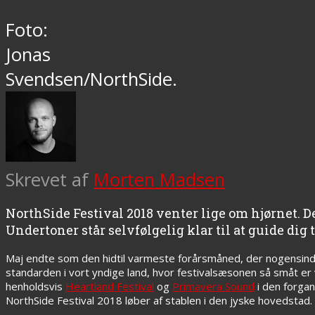
Foto:
Jonas
Svendsen/NorthSide.
Skrevet af
Morten Madsen
NorthSide Festival 2018 venter lige om hjørnet. Den
Undertoner står selvfølgelig klar til at guide dig
Maj endte som den hidtil varmeste forårsmåned, der nogensinde
standarden i vort yndige land, hvor festivalsæsonen så småt er
henholdsvis
Heartland Festival
og
Primavera Sound
i den forgan
NorthSide Festival 2018 løber af stablen i den jyske hovedstad.