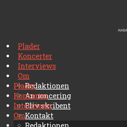
Ambit
Plader
Koncerter
Interviews
Om
Plader
Redaktionen
Koncerter
Annoncering
Interviews
Bliv skribent
Om
Kontakt
Arkiv
Redaktionen