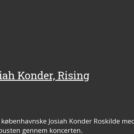
siah Konder, Rising
å københavnske Josiah Konder Roskilde med
e pusten gennem koncerten.