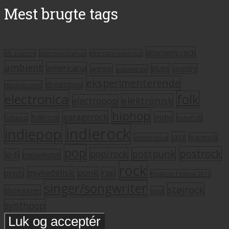
Mest brugte tags
alternativ rock
alt. country
alternativ hiphop
alternativ pop/rock
ambient
americana
blues
artrock
country
avantgarde
eksperimenterende
dreampop
dansksproget
electronica
folk
elektronisk
electropop
hiphop
garagerock
folkrock
indie
folkpop
indiefolk
indierock
indiepop
jazz
krautrock
indietronica
pop
postrock
postpunk
pop/rock
lo-fi
melankolsk
rock
psykedelisk
punk
rap
psych
Roskilde Festival 2011
singer/songwriter
støjrock
shoegazer
soul
synthpop