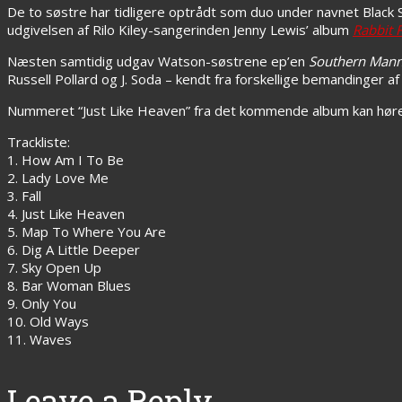
De to søstre har tidligere optrådt som duo under navnet Black S
udgivelsen af Rilo Kiley-sangerinden Jenny Lewis’ album
Rabbit 
Næsten samtidig udgav Watson-søstrene ep’en
Southern Mann
Russell Pollard og J. Soda – kendt fra forskellige bemandinger a
Nummeret “Just Like Heaven” fra det kommende album kan hør
Trackliste:
1. How Am I To Be
2. Lady Love Me
3. Fall
4. Just Like Heaven
5. Map To Where You Are
6. Dig A Little Deeper
7. Sky Open Up
8. Bar Woman Blues
9. Only You
10. Old Ways
11. Waves
Leave a Reply