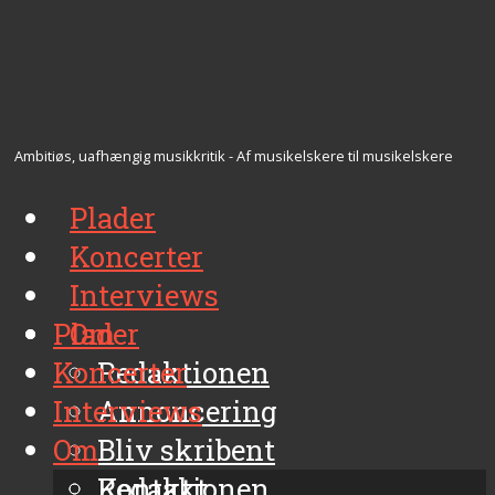
Ambitiøs, uafhængig musikkritik - Af musikelskere til musikelskere
Plader
Koncerter
Interviews
Plader
Om
Koncerter
Redaktionen
Interviews
Annoncering
Om
Bliv skribent
Kontakt
Redaktionen