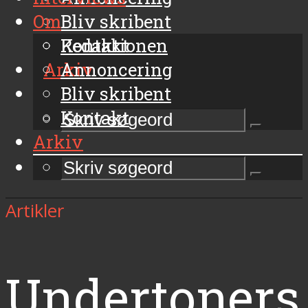
Om
Bliv skribent
Kontakt
Redaktionen
Arkiv
Annoncering
Bliv skribent
Kontakt
Arkiv
Artikler
Undertoners