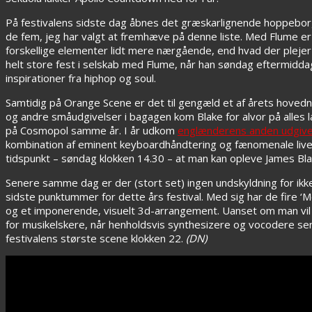
På festivalens sidste dag åbnes det græskarlignende hoppebor
de fem, jeg har valgt at fremhæve på denne liste. Med Flume e
forskellige elementer lidt mere nærgående, end hvad der plejer a
helt store fest i selskab med Flume, når han søndag eftermidd
inspirationer fra hiphop og soul.
Samtidig på Orange Scene er det til gengæld et af årets hoved
og andre småudgivelser i bagagen kom Blake for alvor på alles 
på Cosmopol samme år. I år udkom
englænderens anden udgive
kombination af eminent keyboardhåndtering og fænomenale live
tidspunkt – søndag klokken 14.30 – at man kan opleve James Bla
Senere samme dag er der (stort set) ingen undskyldning for ikk
sidste punktummer for dette års festival. Med sig har de fire
og et imponerende, visuelt 3d-arrangement. Uanset om man vil st
for musikelskere, når henholdsvis synthesizere og vocodere s
festivalens største scene klokken 22.
(DN)