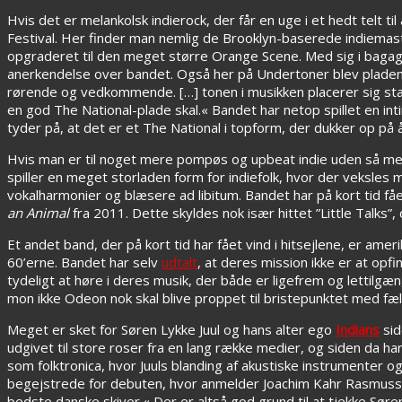
Hvis det er melankolsk indierock, der får en uge i et hedt telt 
Festival. Her finder man nemlig de Brooklyn-baserede indiemas
opgraderet til den meget større Orange Scene. Med sig i bagage
anerkendelse over bandet. Også her på Undertoner blev pladen r
rørende og vedkommende. […] tonen i musikken placerer sig st
en god The National-plade skal.« Bandet har netop spillet en i
tyder på, at det er et The National i topform, der dukker op på å
Hvis man er til noget mere pompøs og upbeat indie uden så m
spiller en meget storladen form for indiefolk, hvor der veksles 
vokalharmonier og blæsere ad libitum. Bandet har på kort tid få
an Animal
fra 2011. Dette skyldes nok især hittet ”Little Talks”
Et andet band, der på kort tid har fået vind i hitsejlene, er ame
60’erne. Bandet har selv
udtalt
, at deres mission ikke er at opf
tydeligt at høre i deres musik, der både er ligefrem og lettil
mon ikke Odeon nok skal blive proppet til bristepunktet med f
Meget er sket for Søren Lykke Juul og hans alter ego
Indians
si
udgivet til store roser fra en lang række medier, og siden da har
som folktronica, hvor Juuls blanding af akustiske instrumenter o
begejstrede for debuten, hvor anmelder Joachim Kahr Rasmussen e
bedste danske skiver.« Der er altså god grund til at tjekke Søren