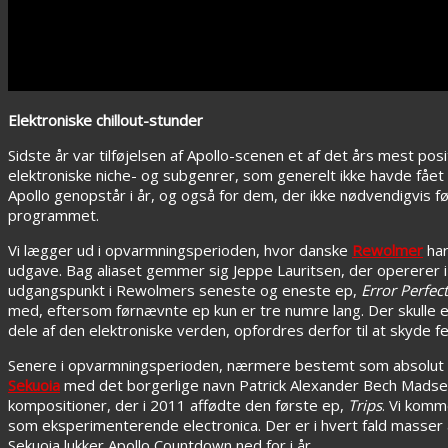
Elektroniske chillout-stunder
Sidste år var tilføjelsen af Apollo-scenen et af det års mest pos
elektroniske niche- og subgenrer, som generelt ikke havde fåe
Apollo genopstår i år, og også for dem, der ikke nødvendigvis fø
programmet.
Vi lægger ud i opvarmningsperioden, hvor danske
Rewolmer
har
udgave. Bag aliaset gemmer sig Jeppe Lauritsen, der opererer 
udgangspunkt i Rewolmers seneste og eneste ep,
Error Perfect
med, eftersom førnævnte ep kun er tre numre lang. Der skulle ef
dele af den elektroniske verden, opfordres derfor til at skyde f
Senere i opvarmningsperioden, nærmere bestemt som absolut sid
Sekuoia
med det borgerlige navn Patrick Alexander Bech Madsen
kompositioner, der i 2011 affødte den første ep,
Trips
. Vi komm
som eksperimenterende electronica. Der er i hvert fald masser
Sekuoia lukker Apollo Countdown ned for i år.