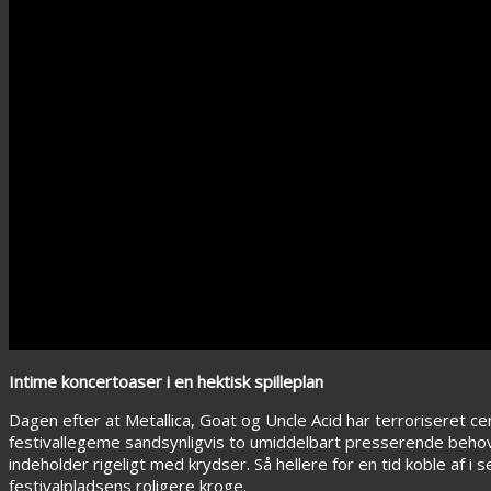
Intime koncertoaser i en hektisk spilleplan
Dagen efter at Metallica, Goat og Uncle Acid har terroriseret 
festivallegeme sandsynligvis to umiddelbart presserende behov: co
indeholder rigeligt med krydser. Så hellere for en tid koble af
festivalpladsens roligere kroge.