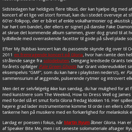
Sidstedagen har heldigvis flere tilbud, der kan hjælpe dig med
koncert af et lige vel stort format, kan du i stedet overveje at sl
60’er-folkpop, der er båret af enkle vokalharmonier og akustisk 
har hørt om bandet, der ellers er signet på danske Fake Diamo
at skrue det kommende album sammen, giver dog grund til at h
lydbillede med overraskende facetter til gode på såvel plade so
Efter My Bubbas koncert kan du passende skynde dig over til Od
2011
en fremragende koncert på Gloria
, hvor han ramte den hel
strålende sange fra
solodebuten
. Dengang kredsede Grants te
forårets opfølger
Pale Green Ghosts
har Grant videreudviklet si
eksempelvis “GMF”, som du kan høre i playlisten nederst), er
Pa
sammensurium af æggende, pulserende rytmer og introvert eller 
Men det er selvfølgelig ikke kun søndag, du har mulighed for at
med kunstnere som The Weeknd, How to Dress Well og James Bla
med fordel slå et smut forbi Gloria fredag klokken 16. Her spill
højere grad lader instrumenterne komme til orde i en ellers oft
tankerne hen på musikere med en forkærlighed for melankolsk el
Lørdag er poesien i fokus, når
Martin Ryum
åbner Gloria. Han er
af Speaker Bite Me, men i sit seneste solomateriale afsøger Ry