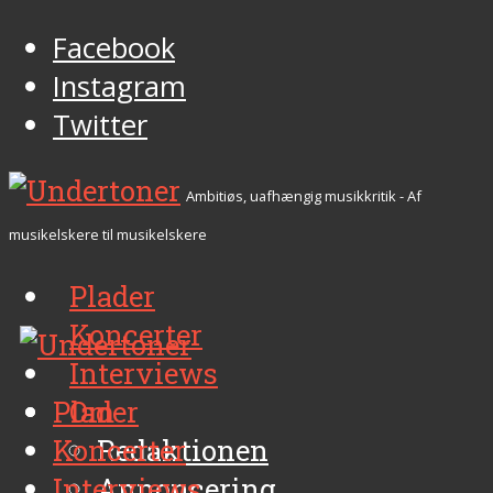
Facebook
Instagram
Twitter
Ambitiøs, uafhængig musikkritik - Af
musikelskere til musikelskere
Plader
Koncerter
Interviews
Plader
Om
Koncerter
Redaktionen
Interviews
Annoncering