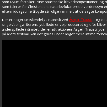
som Ryum fortolker i sine spartanske klaverkompositioner, og m
som talerør for Christensens naturlovfokuserede verdenssyn er ta
eftermiddagstime tilbyde så rolige rammer, at de sagte kompos
Der er noget umiskendeligt islandsk ved
Ásgeir Trausti
– og det
singer/songwriterens lydbillede er velproduceret og ofte bliv
underspillede intimitet, der er attraktionen. Ásgeir Trausti lyder
på årets festival, kan det gøres under noget mere intime forho