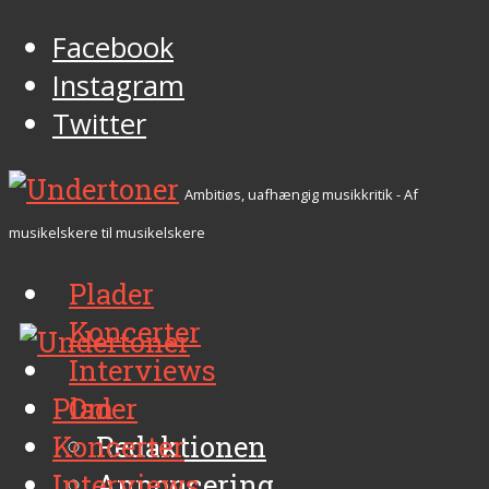
Facebook
Instagram
Twitter
Ambitiøs, uafhængig musikkritik - Af
musikelskere til musikelskere
Plader
Koncerter
Interviews
Plader
Om
Koncerter
Redaktionen
Interviews
Annoncering