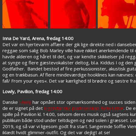
Inna De Yard, Arena, fredag 14:00
Det var en hjertevarm affære der gik lige direkte ned i danse
reggae som salig Bob Marley ville have nikket anerkendende til
havde alderen og håret til det, og var kendte skikkelser på regg
at synge og flere gæstevokalister deltog, bl.a. Kiddus I og d
Godfather. Bandet bestod af fire perkussionister, akustisk guit
og en trækbasun. Af flere mindeværdige hooklines kan nævnes: »
fall/ From your eyes«. Det var kærlighed til brødre og søstre fr
Lowly, Pavilion, fredag 14:00
Danske
Lowly
har opnået stor opmærksomhed og succes siden d
de er signet på det
legendariske pladeselskab Bella Union
. De e
spille på Pavilion kl. 14:00, selvom deres musik også sagtens k
publikum både stod under teltdugen og nød solen i græsset. L
2019, og så var vi ligesom godt fra start. Sangerinde Soffie V
iklædt hvidt glimmer-outfit. Og det var dejligt at se!