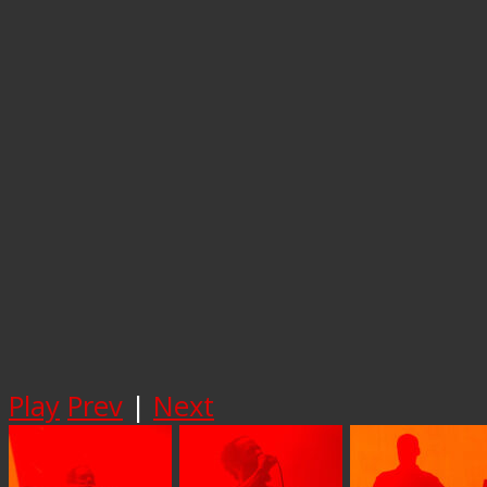
Play
Prev
|
Next