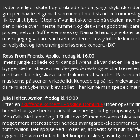
Lyden var lige i skabet og druknede for en gangs skyld ikke i de
gruppen havde et genialt sammenspil med stand-in trommeslag
fik lov til at fylde. “Stephen” var lidt skærende på vokalen, me
den direkte over i næste nummer, og det var et godt træk bare
pusten, selvom Soffie Viemoses og Nanna Schanongs vokaler udf
måske jeg også bare var træt i fødderne. Lowly løftede koncerte
en vellykket og forventningsforløsende koncert. (BK)
Ross From Friends, Apollo, fredag kl. 16.00
Imens Jungle spillede op til dans på Arena, så var det en lille ga
bygger de her skæve, men
fængende beats
og er
bl.a. blevet en
med sine flabede, skæve konstruktioner af samples. På scenen 
musikerne på scenen virkede lidt kluntede og så lidt irrelevante
da “Project Cybersyn” blev spillet – her kunne man specielt mær
Julia Holter, Avalon, fredag kl. 19.00
Efter en
skuffende koncert i Roskilde Domkirke
under opvarmning
her ville hun give bedre plads til sine herligt, luftige popsange, 
“Sea Calls Me Home” og “I Shall Love 2”, men desværre blev sange
meget mere interesseret i hendes avantgarde-eksperimenter,
tomt Avalon. Det spøjse ved Holter er, at bedst som hun har f
ryggen. Desværre befandt det kompromisløse, avantgarde-alterna