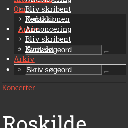
Om
Bliv skribent
Kontakt
Redaktionen
Arkiv
Annoncering
Bliv skribent
Kontakt
Arkiv
Koncerter
Roskilde