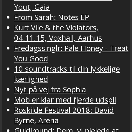
Yout, Gaia
From Sarah: Notes EP
Kurt Vile & the Violators,
04.11.15, Voxhall, Aarhus
Fredagssinglr: Pale Honey - Treat
You Good
10 soundtracks til din lykkelige
kærlighed
Nyt på vej fra Sophia
Mob er klar med fjerde udspil
Roskilde Festival 2018: David
Byrne, Arena
Guldimund: Dem, vi plejede at