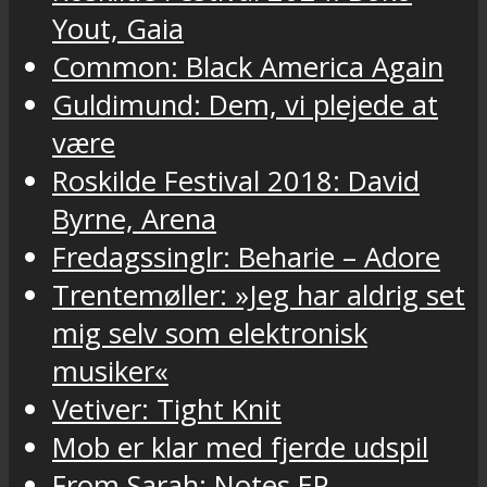
Yout, Gaia
Common: Black America Again
Guldimund: Dem, vi plejede at
være
Roskilde Festival 2018: David
Byrne, Arena
Fredagssinglr: Beharie – Adore
Trentemøller: »Jeg har aldrig set
mig selv som elektronisk
musiker«
Vetiver: Tight Knit
Mob er klar med fjerde udspil
From Sarah: Notes EP