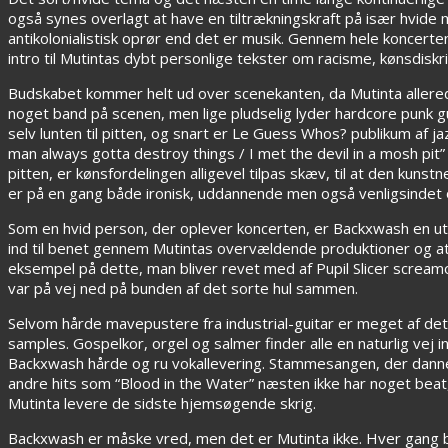
også synes overlagt at have en tiltrækningskraft på især hvide 
antikolonialistisk oprør end det er musik. Gennem hele koncerte
intro til Mutintas dybt personlige tekster om racisme, kønsdisk
Budskabet kommer helt ud over scenekanten, da Mutinta allered
noget band på scenen, men lige pludselig lyder hardcore punk 
selv lunten til pitten, og snart er Le Guess Whos? publikum af 
man always gotta destroy things / I met the devil in a mosh pit”
pitten, er kønsfordelingen alligevel tilpas skæv, til at den kun
er på en gang både ironisk, uddannende men også venligsindet 
Som en hvid person, der oplever koncerten, er Backxwash en ut
ind til benet gennem Mutintas overvældende produktioner og at 
eksempel på dette, man bliver revet med af Pupil Slicer scream
var på vej ned på bunden af det sorte hul sammen.
Selvom hårde mavepustere fra industrial-guitar er meget af det
samples. Gospelkor, orgel og salmer finder alle en naturlig vej 
Backxwash hårde og ru vokallevering. Stammesangen, der danner
andre hits som “Blood in the Water” næsten ikke har noget beat, 
Mutinta levere de sidste hjemsøgende skrig.
Backxwash er måske vred, men det er Mutinta ikke. Hver gang b