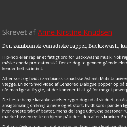
Skrevet af
Anne Kirstine Knudsen
Den zambiansk-canadiske rapper, Backxwash, kaste
Hip-hop eller rap er et fattigt ord for Backxwashs musik. Nok r
måske endda protestmusik? Der er dog to gennemgående elemen
kender helt så intimt.
Alt er sort og hvidt i zambiansk-canadiske Ashanti Mutinta univ
vægge. En sort/hvid video af Censored Dialogue popper op på st
når man lige at frygte, at der kommer til at gå for meget power
De fleste bange karaoke-anelser ryger dog ud af vinduet, da Asha
ansigtsmaling omkring øjnene og et stort, hvidt kors i pande
hver eneste takt af beatet, mens de lange udtrukne bastoner r
mærke bassen ryste en hjerne på indersiden af ens kranium. En 
Det sort/hvide tema og det næsten en time lange kontinuerlige