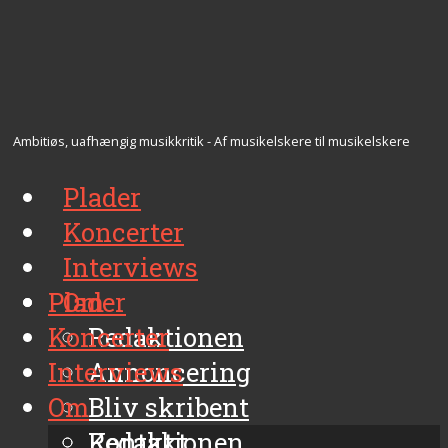
Ambitiøs, uafhængig musikkritik - Af musikelskere til musikelskere
Plader
Koncerter
Interviews
Plader
Om
Koncerter
Redaktionen
Interviews
Annoncering
Om
Bliv skribent
Kontakt
Redaktionen