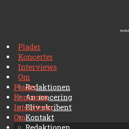
Ambit
Plader
Koncerter
Interviews
Om
Plader
Redaktionen
Koncerter
Annoncering
Interviews
Bliv skribent
Om
Kontakt
Arkiv
Redaktionen