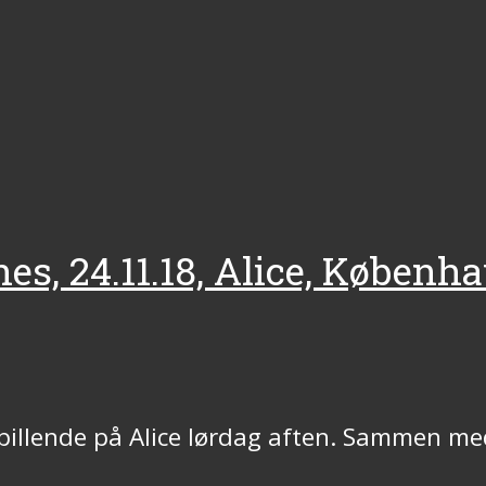
nes, 24.11.18, Alice, Københ
spillende på Alice lørdag aften. Sammen me