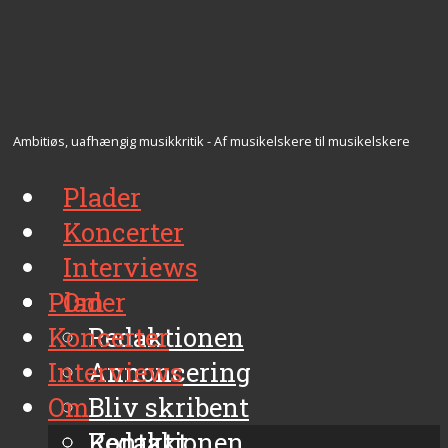
Ambitiøs, uafhængig musikkritik - Af musikelskere til musikelskere
Plader
Koncerter
Interviews
Plader
Om
Koncerter
Redaktionen
Interviews
Annoncering
Om
Bliv skribent
Kontakt
Redaktionen