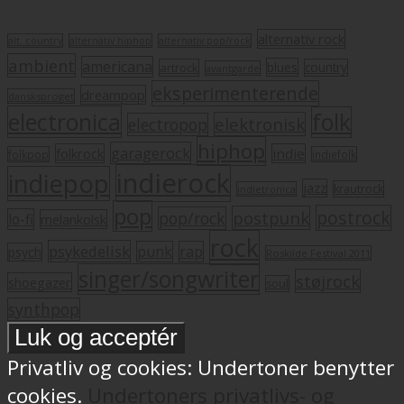
alternativ rock
alt. country
alternativ hiphop
alternativ pop/rock
ambient
americana
blues
artrock
country
avantgarde
eksperimenterende
dreampop
dansksproget
electronica
folk
elektronisk
electropop
hiphop
garagerock
folkrock
indie
folkpop
indiefolk
indierock
indiepop
jazz
krautrock
indietronica
pop
postrock
postpunk
pop/rock
lo-fi
melankolsk
rock
psykedelisk
punk
rap
psych
Roskilde Festival 2011
singer/songwriter
støjrock
shoegazer
soul
synthpop
Privatliv og cookies: Undertoner benytter
cookies.
Undertoners privatlivs- og