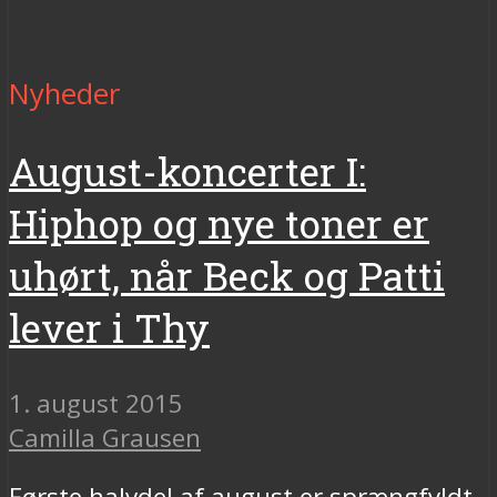
Nyheder
August-koncerter I:
Hiphop og nye toner er
uhørt, når Beck og Patti
lever i Thy
1. august 2015
Camilla Grausen
Første halvdel af august er sprængfyldt