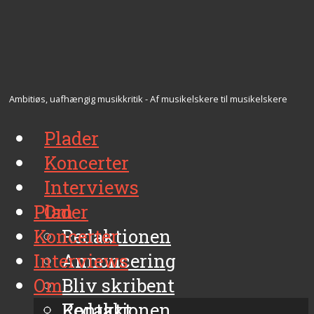
Ambitiøs, uafhængig musikkritik - Af musikelskere til musikelskere
Plader
Koncerter
Interviews
Plader
Om
Koncerter
Redaktionen
Interviews
Annoncering
Om
Bliv skribent
Kontakt
Redaktionen