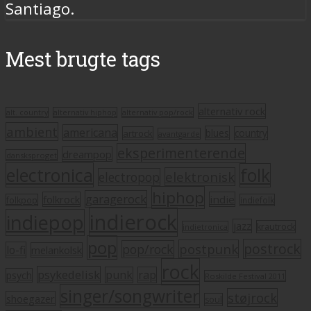
Santiago.
Mest brugte tags
alternativ rock
alt. country
alternativ hiphop
alternativ pop/rock
ambient
americana
blues
artrock
country
avantgarde
eksperimenterende
dreampop
dansksproget
electronica
folk
elektronisk
electropop
hiphop
garagerock
folkrock
indie
folkpop
indiefolk
indierock
indiepop
jazz
krautrock
indietronica
pop
postrock
postpunk
pop/rock
lo-fi
melankolsk
rock
psykedelisk
punk
rap
psych
Roskilde Festival 2011
singer/songwriter
støjrock
shoegazer
soul