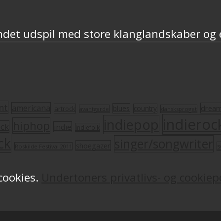
det udspil med store klanglandskaber og 
nt
americana
drea
blues
artrock
country
avantgarde
dansksproget
indieroc
indiepop
hiphop
ock
indie
indiefolk
ck
singer/songwriter
shoegazer
s
Roskilde Festival 2011
 cookies.
Undertoners privatlivs- og cookiepo