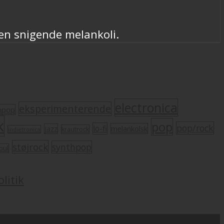
en snigende melankoli.
electronica
eksperimenterende
mpop
k
pop
pop/rock
lo-fi
melankolsk
jazz
krautrock
indietronica
støjrock
synthpop
oul
litik