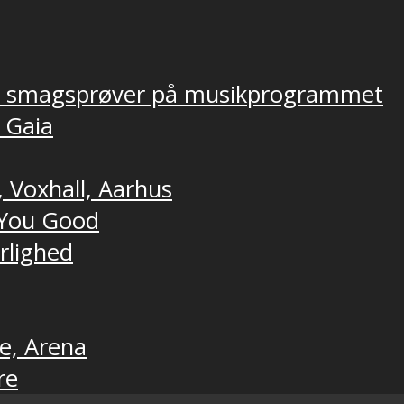
ver smagsprøver på musikprogrammet
, Gaia
, Voxhall, Aarhus
t You Good
ærlighed
ne, Arena
re