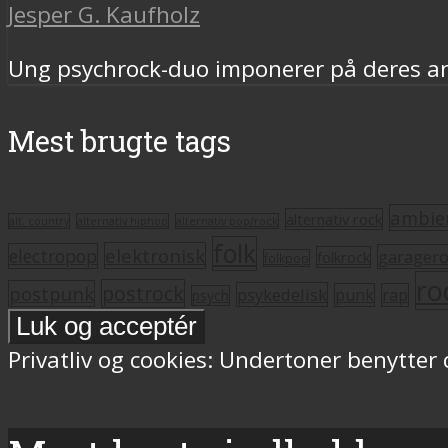
Jesper G. Kaufholz
Ung psychrock-duo imponerer på deres an
Mest brugte tags
ambie
alternativ rock
alt. country
alternativ hiphop
alternativ pop/rock
folk
elektronisk
electropop
garager
folkrock
folkpop
ro
postrock
postpunk
psykedelisk
punk
rap
psych
Privatliv og cookies: Undertoner benytter