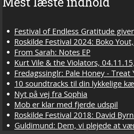
Mest læste indhold
Festival of Endless Gratitude gi
Roskilde Festival 2024: Boko Yout
From Sarah: Notes EP
Kurt Vile & the Violators, 04.11.15
Fredagssinglr: Pale Honey - Trea
10 soundtracks til din lykkelige k
Nyt på vej fra Sophia
Mob er klar med fjerde udspil
Roskilde Festival 2018: David Byr
Guldimund: Dem, vi plejede at væ