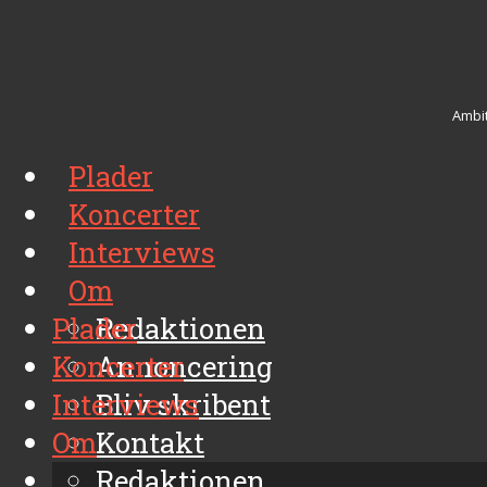
Ambit
Plader
Koncerter
Interviews
Om
Plader
Redaktionen
Koncerter
Annoncering
Interviews
Bliv skribent
Om
Kontakt
Arkiv
Redaktionen