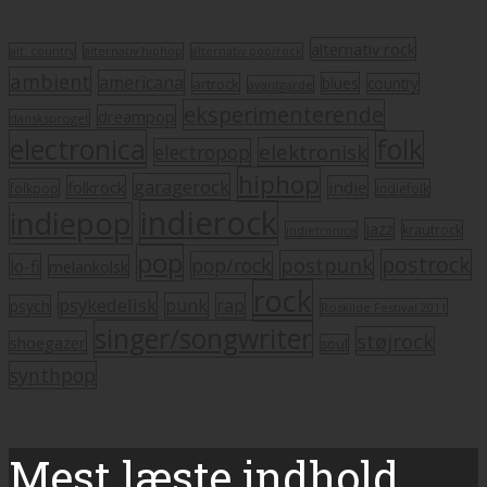
alternativ rock
alt. country
alternativ hiphop
alternativ pop/rock
ambient
americana
blues
artrock
country
avantgarde
eksperimenterende
dreampop
dansksproget
electronica
folk
elektronisk
electropop
hiphop
garagerock
folkrock
indie
folkpop
indiefolk
indierock
indiepop
jazz
krautrock
indietronica
pop
postrock
postpunk
pop/rock
lo-fi
melankolsk
rock
psykedelisk
punk
rap
psych
Roskilde Festival 2011
singer/songwriter
støjrock
shoegazer
soul
synthpop
Mest læste indhold