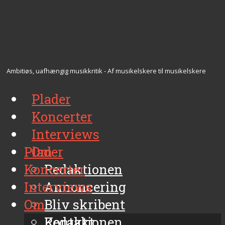
Ambitiøs, uafhængig musikkritik - Af musikelskere til musikelskere
Plader
Koncerter
Interviews
Plader
Om
Koncerter
Redaktionen
Interviews
Annoncering
Om
Bliv skribent
Kontakt
Redaktionen