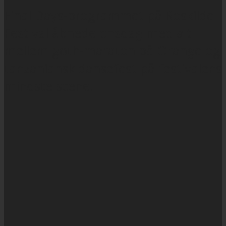
Final Days-programmet på Roskilde
Festival åbnede onsdag med alt
mellem goth-maraton på Orange og
tanzaniansk dansefest på festivalens
mindste scene.