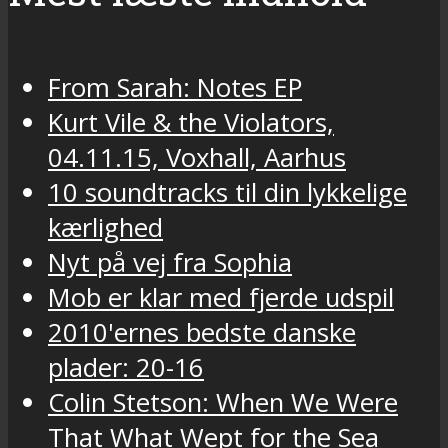
From Sarah: Notes EP
Kurt Vile & the Violators,
04.11.15, Voxhall, Aarhus
10 soundtracks til din lykkelige
kærlighed
Nyt på vej fra Sophia
Mob er klar med fjerde udspil
2010'ernes bedste danske
plader: 20-16
Colin Stetson: When We Were
That What Wept for the Sea