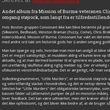
Andet album fra Mission of Burma-veteranen Cl
omgang støjrock, som langt fra er tilfredsstill
Hvis Boston-gruppen Consonant ikke kan blive berømte på grund
(Silkworm, Bedhead), Winston Braman (Fuzzy, Come), Chris Broka
indierockband, Mission of Burma. Consonant har vakt en del inte
med andre ord tale om historisk gods her (i anden omgang god
Man kan spørge sig selv, hvordan man mon kan undgå at blive sk
Det er meget sandsynligt, at musikken aldrig vil kunne leve op t
aktuelle, og at man dermed kommer til at ignorere en plade, so
om uretfærdig skuffelse aldrig rigtig melder sig. Der
er
virkelig 
ufokuseret venstrehåndsarbejde. Det er ærgerligt, når man ved
Indledningsnummeret, “Little Murders”, er en klassisk støjroc
og selvretfærdig slacker i hovedrollen, og det er netop denne fø
teksten har “Little Murders” det obligatoriske larmestykke, som a
bassen falder ud (alternativt pumper de på en monoton måde), o
laver feedback. Det kan være udmærket, men det kræver altså m
det ikke opfindsomt, og det bliver ikke bedre af, at de bruger