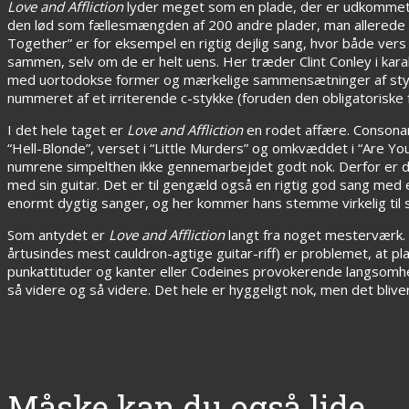
Love and Affliction
lyder meget som en plade, der er udkommet 1
den lød som fællesmængden af 200 andre plader, man allerede ke
Together” er for eksempel en rigtig dejlig sang, hvor både v
sammen, selv om de er helt uens. Her træder Clint Conley i kar
med uortodokse former og mærkelige sammensætninger af sty
nummeret af et irriterende c-stykke (foruden den obligatoriske
I det hele taget er
Love and Affliction
en rodet affære. Consonant
“Hell-Blonde”, verset i “Little Murders” og omkvæddet i “Are Y
numrene simpelthen ikke gennemarbejdet godt nok. Derfor er det
med sin guitar. Det er til gengæld også en rigtig god sang me
enormt dygtig sanger, og her kommer hans stemme virkelig til s
Som antydet er
Love and Affliction
langt fra noget mesterværk. U
årtusindes mest cauldron-agtige guitar-riff) er problemet, at
punkattituder og kanter eller Codeines provokerende langsomhed
så videre og så videre. Det hele er hyggeligt nok, men det bliv
Måske kan du også lide