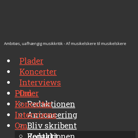
Ambitiøs, uafhængig musikkritik - Af musikelskere til musikelskere
Plader
Koncerter
Interviews
Plader
Om
Koncerter
Redaktionen
Interviews
Annoncering
Om
Bliv skribent
Kontakt
Redaktionen