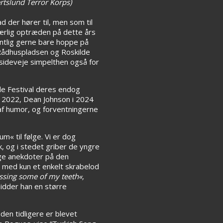
rtslund Terror Korps)
d der hører til, men som til
særlig optræden på dette års
gentlig gerne bare hoppe på
Rådhuspladsen og Roskilde
 sideveje simpelthen også for
lde Festival deres endog
i 2022, Dean Johnson i 2024
 af humor, og forventningerne
 til følge. Vi er dog
 og i stedet griber de yngre
ige anekdoter på den
 med kun et enkelt skrabelod
issing some of my teeth«,
sidder han en større
en tidligere er blevet