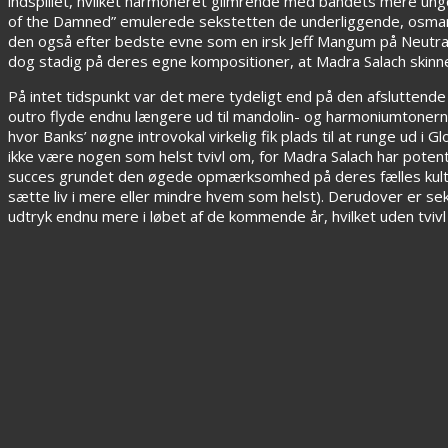
indspillet, hvilket harmoneret glimrende med bandets mere u
of the Damned” emulerede sekstetten de underliggende, osmannis
den også efter bedste evne som en irsk Jeff Mangum på Neutral
dog stadig på deres egne kompositioner, at Madra Salach skinne
På intet tidspunkt var det mere tydeligt end på den afsluttende en
outro flyde endnu længere ud til mandolin- og harmoniumtone
hvor Banks’ nøgne introvokal virkelig fik plads til at runge ud i Gl
ikke være nogen som helst tvivl om, for Madra Salach har poten
succes grundet den øgede opmærksomhed på deres fælles kultura
sætte liv i mere eller mindre hvem som helst). Derudover er sek
udtryk endnu mere i løbet af de kommende år, hvilket uden tviv