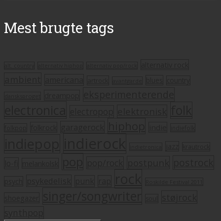
Mest brugte tags
alternativ rock
alt. country
alternativ hiphop
alternativ pop/rock
ambient
americana
blues
artrock
country
avantgarde
eksperimenterende
dreampop
dansksproget
electronica
folk
elektronisk
electropop
hiphop
garagerock
folkrock
indie
folkpop
indiefolk
indierock
indiepop
jazz
krautrock
indietronica
pop
postrock
postpunk
pop/rock
lo-fi
melankolsk
rock
psykedelisk
punk
rap
psych
Roskilde Festival 2011
singer/songwriter
støjrock
shoegazer
soul
synthpop