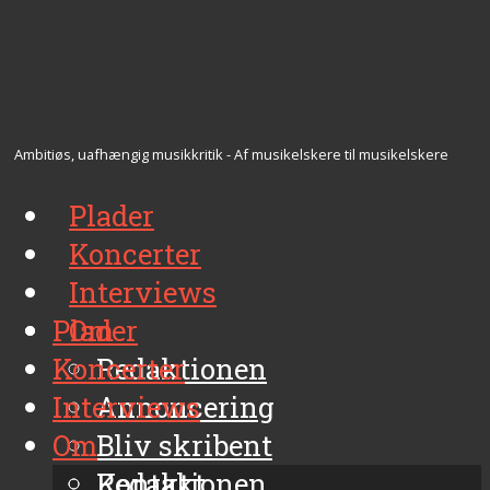
Ambitiøs, uafhængig musikkritik - Af musikelskere til musikelskere
Plader
Koncerter
Interviews
Plader
Om
Koncerter
Redaktionen
Interviews
Annoncering
Om
Bliv skribent
Kontakt
Redaktionen