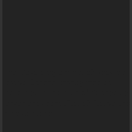
Final Days-programmet på Roskilde
Festival åbnede onsdag med alt
mellem goth-maraton på Orange og
tanzaniansk dansefest på festivalens
mindste scene.