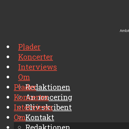
Ambit
Plader
Koncerter
Interviews
Om
Plader
Redaktionen
Koncerter
Annoncering
Interviews
Bliv skribent
Om
Kontakt
Arkiv
Redaktionen