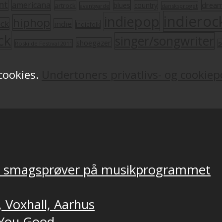
nt
americana
drea
blues
artrock
country
avantgarde
dansksproget
indieroc
indiepop
hiphop
ock
indie
indiefolk
ck
singer/songwriter
shoegazer
s
Roskilde Festival 2011
 cookies.
Undertoners privatlivs- og cookiepo
ver smagsprøver på musikprogrammet
, Voxhall, Aarhus
t You Good