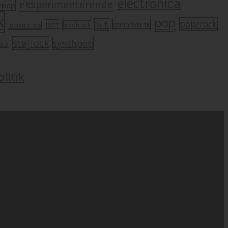
electronica
eksperimenterende
mpop
k
pop
pop/rock
lo-fi
melankolsk
jazz
krautrock
indietronica
støjrock
synthpop
oul
litik