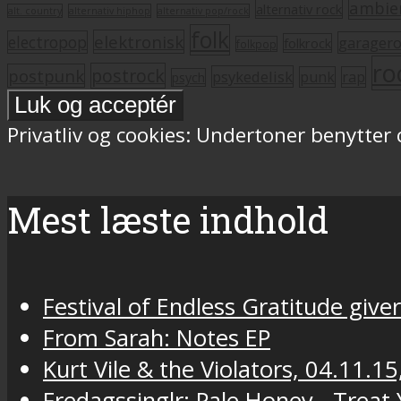
ambie
alternativ rock
alt. country
alternativ hiphop
alternativ pop/rock
folk
elektronisk
electropop
garager
folkrock
folkpop
ro
postrock
postpunk
psykedelisk
punk
rap
psych
Privatliv og cookies: Undertoner benytter
Mest læste indhold
Festival of Endless Gratitude gi
From Sarah: Notes EP
Kurt Vile & the Violators, 04.11.15
Fredagssinglr: Pale Honey - Trea