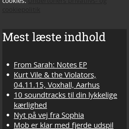
cookies.
Undertoners privatlivs- og
cookiepolitik
Mest læste indhold
From Sarah: Notes EP
Kurt Vile & the Violators,
04.11.15, Voxhall, Aarhus
10 soundtracks til din lykkelige
kærlighed
Nyt på vej fra Sophia
Mob er klar med fjerde udspil