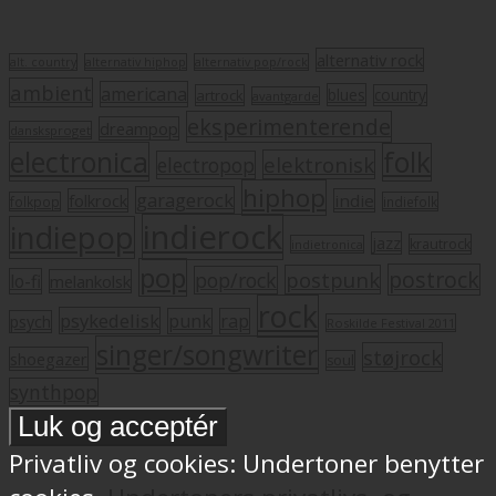
alternativ rock
alt. country
alternativ hiphop
alternativ pop/rock
ambient
americana
blues
artrock
country
avantgarde
eksperimenterende
dreampop
dansksproget
electronica
folk
elektronisk
electropop
hiphop
garagerock
folkrock
indie
folkpop
indiefolk
indierock
indiepop
jazz
krautrock
indietronica
pop
postrock
postpunk
pop/rock
lo-fi
melankolsk
rock
psykedelisk
punk
rap
psych
Roskilde Festival 2011
singer/songwriter
støjrock
shoegazer
soul
synthpop
Privatliv og cookies: Undertoner benytter