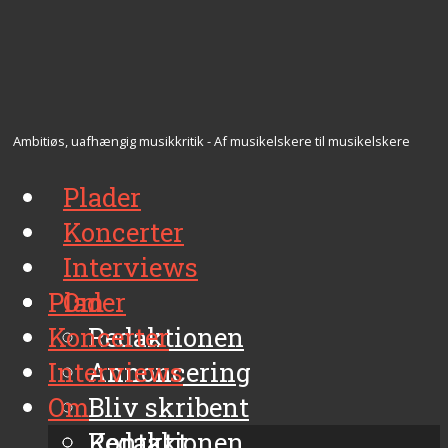
Ambitiøs, uafhængig musikkritik - Af musikelskere til musikelskere
Plader
Koncerter
Interviews
Plader
Om
Koncerter
Redaktionen
Interviews
Annoncering
Om
Bliv skribent
Kontakt
Redaktionen