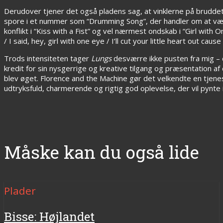
Derudover tjener det også pladens sag, at vinklerne på brudde
spore i et nummer som “Drumming Song”, der handler om at være 
konflikt i “Kiss with a Fist” og vel nærmest ondskab i “Girl with O
/ I said, hey, girl with one eye / I’ll cut your little heart out ca
Trods intensiteten tager
Lungs
desværre ikke pusten fra mig – 
kredit for sin nysgerrige og kreative tilgang og præsentation af
blev øget. Florence and the Machine gør det velkendte en tjene
udtryksfuld, charmerende og rigtig god oplevelse, der vil pynte 
Måske kan du også lide
Plader
Bisse: Højlandet