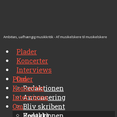
Ambitiøs, uafhængig musikkritik - Af musikelskere til musikelskere
Plader
Koncerter
Interviews
Plader
Om
Koncerter
Redaktionen
Interviews
Annoncering
Om
Bliv skribent
Kontakt
Redaktionen