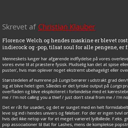
Skrevet af
Christian Klauber
Florence Welch og hendes maskine er blevet rost 
indierock og -pop, tilsat soul for alle pengene, er
Menneskets lunger har afgørende indflydelse på vores overlev
vores evne til at præstere fysisk. Pludselig kan det at spise ell
pusten’, hvis man oplever noget ekstremt ubehageligt eller ov
Størstedelen af numrene på
Lungs
berører i udstrakt grad den/
sig at blive helet igen. Således er det lyriske output på
Lungs
præ
overfladen og blive ekspliciteret i forbindelse med et kærestebrud.
me / I’m not calling you a thief / just don’t steal from me / I’m n
Det er råt for usødet, og det er sunget med en helt formidabe
leve sig ind i hendes univers og følelser. For der er ingen tviv
hvis det ikke netop var for et meget varieret lydbillede. F.ek
pop associationer til Bat for Lashes, mens de komplekse popst