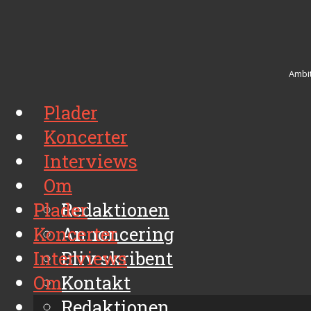
Ambit
Plader
Koncerter
Interviews
Om
Plader
Redaktionen
Koncerter
Annoncering
Interviews
Bliv skribent
Om
Kontakt
Arkiv
Redaktionen