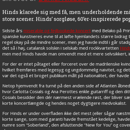
Hinds klarede sig med få, men underholdende mi
store scener. Hinds’ sorgløse, 60’er-inspirerede po
Sidste års
miserable og fejlbookede koncert
med Belako på Prim
spanske kunstneres evne til at løfte hjemlandets større bidrag
regel okay på de mindre scener, men jeg havde indtil i går stadi
det så i høj, catalansk solskin i selskab med rockkvartetten
Hind
men med Hinds havde man omvendt med et mere selvsikkert, in
For der er intet påtaget eller forceret over de madrilenske kvind
hvilket fremføres med legesyg og ungdommelig naivitet, og det e
var det også et broget publikum målt på nationalitet, der havde
Netop hjemvendt fra turné på den anden side af Atlanten åbnede
hvor Carlotta Cosials og Ana Perottes enkle guitarriff og den 
Cosials besidder den dér nærmest vrælende røst, der bliver sæ
korte koncertlængde og hendes noget dygtigere medvokalist.
For Hinds er under overfladen ikke det mest (eller sågar næstm
korte sange, som med garanti havde fremstået kedelige, havde de
numre som “Soberland”, den afsluttende “New for You” og cove