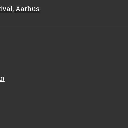
tival, Aarhus
on