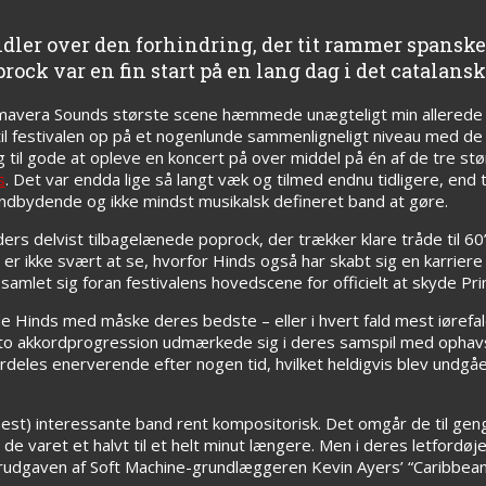
dler over den forhindring, der tit rammer spansk
prock var en fin start på en lang dag i det catalansk
avera Sounds største scene hæmmede unægteligt min allerede b
 til festivalen op på et nogenlunde sammenligneligt niveau med d
g til gode at opleve en koncert på over middel på én af de tre st
s
. Det var endda lige så langt væk og tilmed endnu tidligere, end t
dbydende og ikke mindst musikalsk defineret band at gøre.
ers delvist tilbagelænede poprock, der trækker klare tråde til 60’
r ikke svært at se, hvorfor Hinds også har skabt sig en karriere
 samlet sig foran festivalens hovedscene for officielt at skyde P
 Hinds med måske deres bedste – eller i hvert fald mest iørefal
ditto akkordprogression udmærkede sig i deres samspil med ophavs
rdeles enerverende efter nogen tid, hvilket heldigvis blev undgå
est) interessante band rent kompositorisk. Det omgår de til gen
 varet et halvt til et helt minut længere. Men i deres letfordøje
rudgaven af Soft Machine-grundlæggeren Kevin Ayers’ “Caribbea