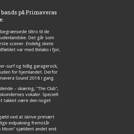
e bands på Primaveras
e.
egrænsede tiltro til de
e udenlandske. Det går som
ørste scener. Endelig skete
ilfældet var med Belako i fjor,
er-surf og tidlig garagerock,
 uden for hjemlandet. Derfor
rimavera Sound 2018 i gang.
dende – skæring, “The Club”,
kvindernes vokaler. Specielt
et takket være den noget
gæld ved at skrive primært
lige indpakning fremstår
n Moon” sjældent andet end