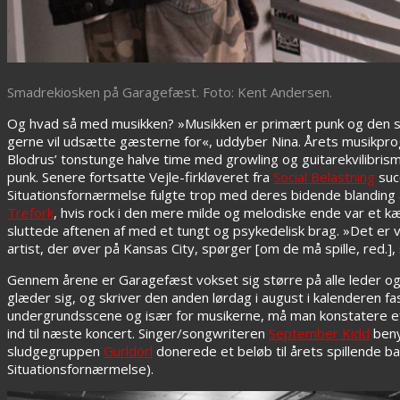
Smadrekiosken på Garagefæst. Foto: Kent Andersen.
Og hvad så med musikken? »Musikken er primært punk og den slags m
gerne vil udsætte gæsterne for«, uddyber Nina. Årets musikpro
Blodrus’ tonstunge halve time med growling og guitarekvilibrisme
punk. Senere fortsatte Vejle-firkløveret fra
Social Belastning
suc
Situationsfornærmelse fulgte trop med deres bidende blanding 
Trefork
, hvis rock i den mere milde og melodiske ende var et
sluttede aftenen af med et tungt og psykedelisk brag. »Det er vi
artist, der øver på Kansas City, spørger [om de må spille, red.]
Gennem årene er Garagefæst vokset sig større på alle leder og ka
glæder sig, og skriver den anden lørdag i august i kalenderen f
undergrundsscene og især for musikerne, må man konstatere ef
ind til næste koncert. Singer/songwriteren
September Kidd
beny
sludgegruppen
Gurldörl
donerede et beløb til årets spillende 
Situationsfornærmelse).