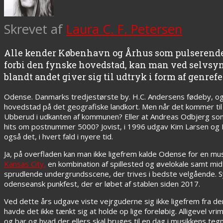
Skrevet af
Laura C. F. Petersen
Alle kender København og Århus som pulserende 
forbi den fynske hovedstad, kan man ved selvsy
blandt andet giver sig til udtryk i form af genref
Odense. Danmarks tredjestørste by. H.C. Andersens fødeby, og
hovedstad på det geografiske landkort. Men når det kommer til 
Ubberud i udkanten af kommunen? Eller at Andreas Odbjerg som
hits om postnummer 5000? Jovist, i 1996 udgav Kim Larsen og K
også det, i hvert fald i nyere tid.
Ja, på overfladen kan man ikke ligefrem kalde Odense for en 
Kansas City,
en kombination af spillested og øvelokale samt midt
sprudlende undergrundsscene, der trives i bedste velgående. S
odenseansk punkfest, der er løbet af stablen siden 2017.
Ved dette års udgave viste vejrguderne sig ikke ligefrem fra 
havde det ikke tænkt sig at holde op lige foreløbig. Alligevel vr
og bar og hvad der ellers skal bruges til en dag i musikkens teg