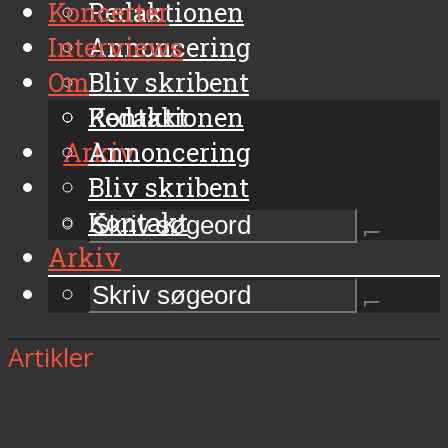
Koncerter
Redaktionen
Interviews
Annoncering
Om
Bliv skribent
Kontakt
Redaktionen
Arkiv
Annoncering
Bliv skribent
Kontakt
Arkiv
Artikler