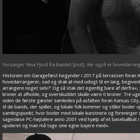
Forsanger Nina Fjord fra bandet [psd], der også er hovedarran
Historien om Garagefæst begynder i 2017 på terrassen foran
hovedarrangører, sad og drak øl med udsigt til en lang, begiven
arrangere noget selv?’ Og så stak det egentlig bare af derfra«, s
kroner at afholde, og overskuddet skulle være 0 kroner. Tre ug
siden de første gæster samledes på asfalten foran Kansas City, 
til de bands, der spiller, og lokale folk kommer og stiller bode
samlingspunkt, hvor boder med lokale kunstnere og foreninge
sagesløse PC-højtalere anno 2001 ved hjælp af et baseballbat i 
upoleret og man må tage sine egne bajere med«.