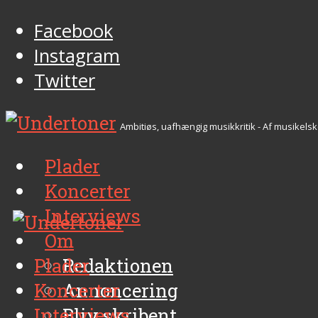
Facebook
Instagram
Twitter
Ambitiøs, uafhængig musikkritik - Af musikelsk
Plader
Koncerter
Interviews
Om
Plader
Redaktionen
Koncerter
Annoncering
Interviews
Bliv skribent