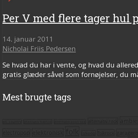
Per V med flere tager hul
14. januar 2011
Nicholai Friis Pedersen
Se hvad du har i vente, og hvad du aller
gratis glæder såvel som fornøjelser, du må
Mest brugte tags
ambie
alternativ rock
alt. country
alternativ hiphop
alternativ pop/rock
folk
elektronisk
electropop
garager
folkrock
folkpop