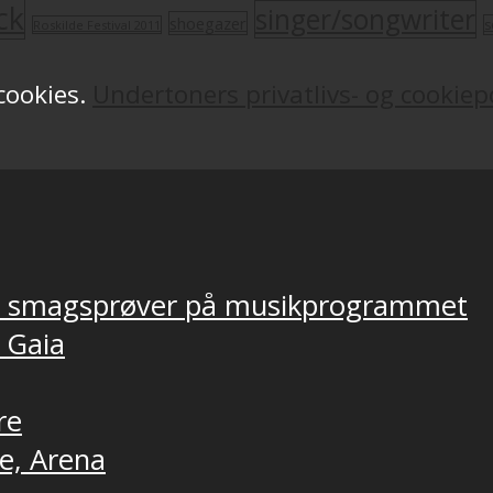
ck
singer/songwriter
shoegazer
s
Roskilde Festival 2011
 cookies.
Undertoners privatlivs- og cookiepo
ver smagsprøver på musikprogrammet
, Gaia
re
ne, Arena