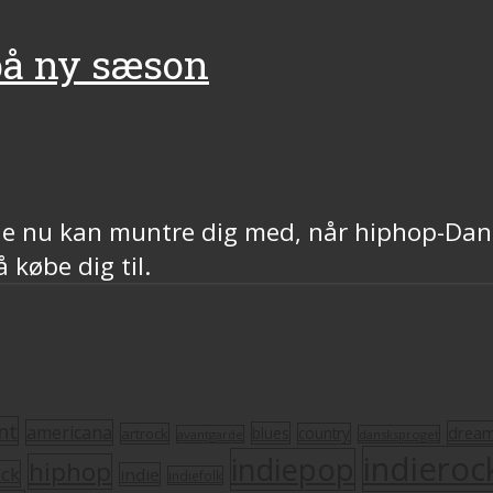
 på ny sæson
ede nu kan muntre dig med, når hiphop-Dan
 købe dig til.
nt
americana
drea
blues
artrock
country
avantgarde
dansksproget
indieroc
indiepop
hiphop
ock
indie
indiefolk