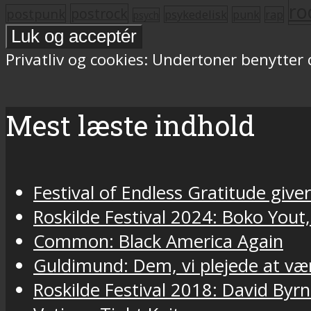
ro
postrock
postpunk
psykedelisk
punk
rap
psych
Privatliv og cookies: Undertoner benytter
Mest læste indhold
Festival of Endless Gratitude gi
Roskilde Festival 2024: Boko Yout
Common: Black America Again
Guldimund: Dem, vi plejede at væ
Roskilde Festival 2018: David Byr