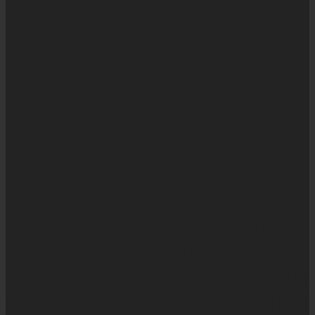
Final Days-programmet på Roskilde
Festival åbnede onsdag med alt
mellem goth-maraton på Orange og
tanzaniansk dansefest på festivalens