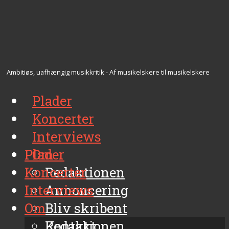
Ambitiøs, uafhængig musikkritik - Af musikelskere til musikelskere
Plader
Koncerter
Interviews
Plader
Om
Koncerter
Redaktionen
Interviews
Annoncering
Om
Bliv skribent
Kontakt
Redaktionen