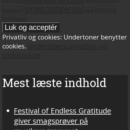
Roskilde Festival 2011
singer/songwriter
støjrock
shoegazer
soul
synthpop
Privatliv og cookies: Undertoner benytter
cookies.
Undertoners privatlivs- og
cookiepolitik
Mest læste indhold
Festival of Endless Gratitude
giver smagsprøver på