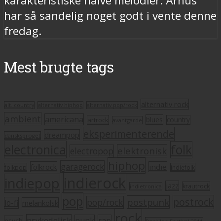
karakteristiske naive melodier. Århus
har så sandelig noget godt i vente denne
fredag.
Mest brugte tags
alternativ rock
alt. country
alternativ hiphop
alternativ pop/rock
ambient
americana
blues
artrock
country
avantgarde
eksperimenterende
dreampop
dansksproget
electronica
folk
elektronisk
electropop
hiphop
garagerock
folkrock
indie
folkpop
indiefolk
indierock
indiepop
jazz
krautrock
indietronica
pop
postrock
postpunk
pop/rock
lo-fi
melankolsk
rock
psykedelisk
punk
rap
psych