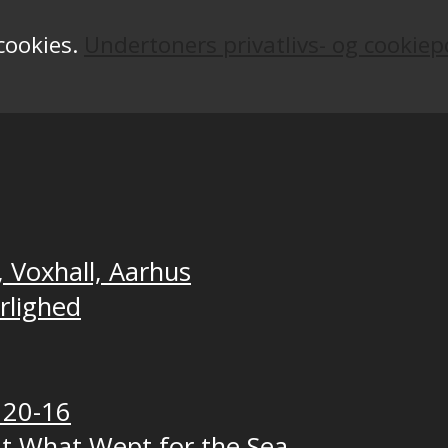
 cookies.
Undertoners privatlivs- og cookiepo
, Voxhall, Aarhus
ærlighed
 20-16
t What Wept for the Sea