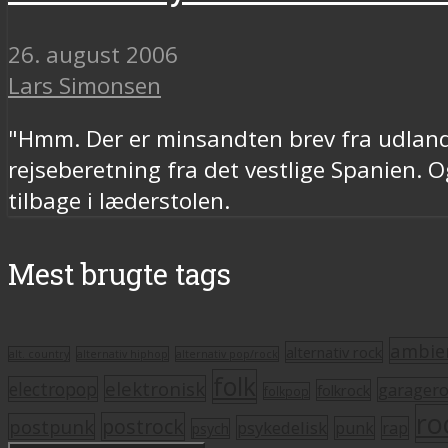
26. august 2006
Lars Simonsen
"Hmm. Der er minsandten brev fra udland
rejseberetning fra det vestlige Spanien.
tilbage i læderstolen.
Mest brugte tags
ambie
alternativ rock
alt. country
alternativ hiphop
alternativ pop/rock
folk
elektronisk
electropop
garager
folkrock
folkpop
ro
postrock
postpunk
psykedelisk
punk
rap
psych