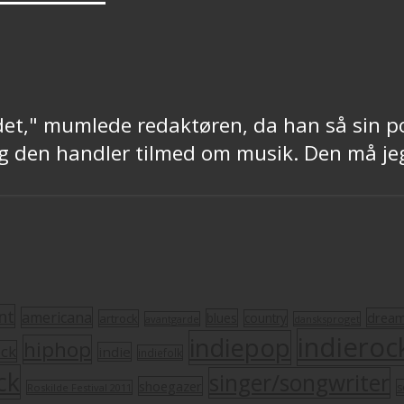
et," mumlede redaktøren, da han så sin p
 Og den handler tilmed om musik. Den må j
nt
americana
drea
blues
artrock
country
avantgarde
dansksproget
indieroc
indiepop
hiphop
ock
indie
indiefolk
ck
singer/songwriter
shoegazer
s
Roskilde Festival 2011