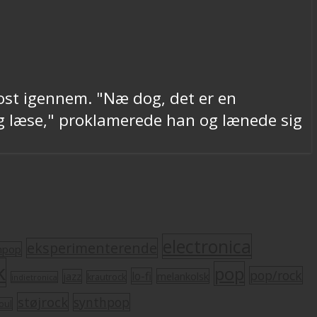
ost igennem. "Næ dog, det er en
eg læse," proklamerede han og lænede sig
electronica
eksperimenterende
mpop
k
pop
pop/rock
lo-fi
melankolsk
jazz
krautrock
indietronica
støjrock
synthpop
oul