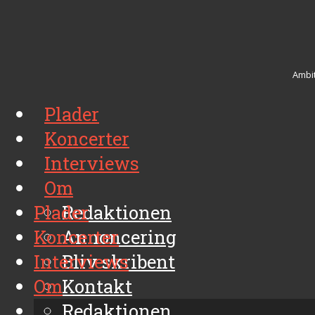
Ambit
Plader
Koncerter
Interviews
Om
Plader
Redaktionen
Koncerter
Annoncering
Interviews
Bliv skribent
Om
Kontakt
Arkiv
Redaktionen