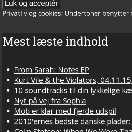
Privatliv og cookies: Undertoner benytter
Mest læste indhold
From Sarah: Notes EP
Kurt Vile & the Violators, 04.11.15
10 soundtracks til din lykkelige k
Nyt på vej fra Sophia
Mob er klar med fjerde udspil
2010'ernes bedste danske plader:
Colin Stetson: When We Were Tha