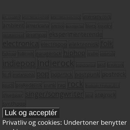
alternativ rock
alt. country
alternativ hiphop
alternativ pop/rock
ambient
americana
blues
artrock
country
avantgarde
eksperimenterende
dreampop
dansksproget
electronica
folk
elektronisk
electropop
hiphop
garagerock
folkrock
indie
folkpop
indiefolk
indierock
indiepop
jazz
krautrock
indietronica
pop
postrock
postpunk
pop/rock
lo-fi
melankolsk
rock
psykedelisk
punk
rap
psych
Roskilde Festival 2011
singer/songwriter
støjrock
shoegazer
soul
synthpop
Privatliv og cookies: Undertoner benytter