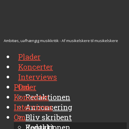
Ambitiøs, uafhængig musikkritik - Af musikelskere til musikelskere
Plader
Koncerter
Interviews
Plader
Om
Koncerter
Redaktionen
Interviews
Annoncering
Om
Bliv skribent
Kontakt
Redaktionen