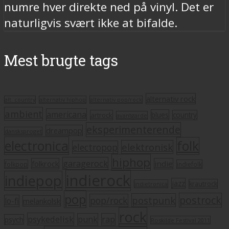
numre hver direkte ned på vinyl. Det er
naturligvis svært ikke at bifalde.
Mest brugte tags
alternativ rock
alt. country
alternativ hiphop
alternativ pop/rock
ambient
americana
blues
artrock
country
avantgarde
eksperimenterende
dreampop
dansksproget
electronica
folk
elektronisk
electropop
hiphop
garagerock
folkrock
indie
folkpop
indiefolk
indierock
indiepop
jazz
krautrock
indietronica
pop
postrock
postpunk
pop/rock
lo-fi
melankolsk
rock
psykedelisk
punk
rap
psych
Roskilde Festival 2011