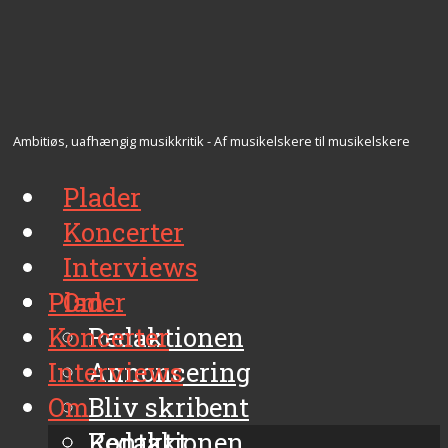
Ambitiøs, uafhængig musikkritik - Af musikelskere til musikelskere
Plader
Koncerter
Interviews
Plader
Om
Koncerter
Redaktionen
Interviews
Annoncering
Om
Bliv skribent
Kontakt
Redaktionen