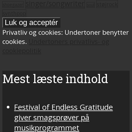
singer/songwriter
støjrock
shoegazer
soul
synthpop
Privatliv og cookies: Undertoner benytter
cookies.
Undertoners privatlivs- og
cookiepolitik
Mest læste indhold
Festival of Endless Gratitude
giver smagsprøver på
musikprogrammet