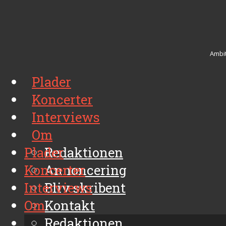
Ambit
Plader
Koncerter
Interviews
Om
Plader
Redaktionen
Koncerter
Annoncering
Interviews
Bliv skribent
Om
Kontakt
Arkiv
Redaktionen