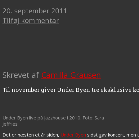
20. september 2011
Tilføj kommentar
Skrevet af
Camilla Grausen
Til november giver Under Byen tre eksklusive ko
Under Byen live på Jazzhouse i 2010. Foto: Sara
Jeffries
Det er næsten et år siden,
Under Byen
sidst gav koncert, men t