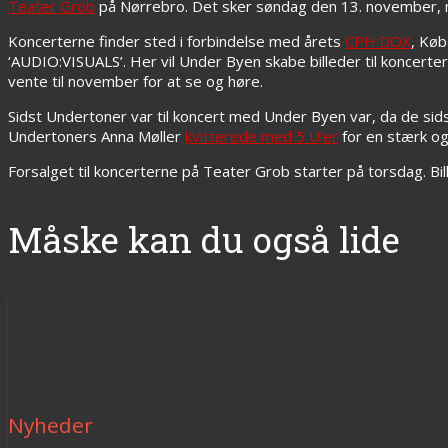
Teater Grob
på Nørrebro. Det sker søndag den 13. november, 
Koncerterne finder sted i forbindelse med årets
CPH:DOX
, Køb
‘AUDIO:VISUALS’. Her vil Under Byen skabe billeder til koncerte
vente til november for at se og høre.
Sidst Undertoner var til koncert med Under Byen var, da de s
Undertoners Anna Møller
kvitterede med 5 U’er
for en stærk og
Forsalget til koncerterne på Teater Grob starter på torsdag. Bill
Måske kan du også lide
Nyheder