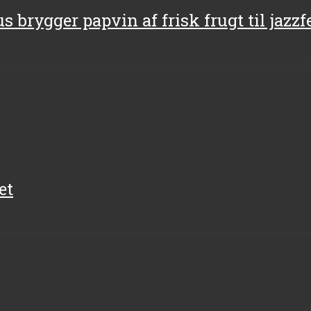
us brygger papvin af frisk frugt til jazzf
et