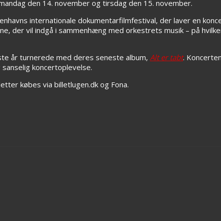
mandag den 14. november og tirsdag den 15. november.
enhavns internationale dokumentarfilmfestival, der laver en konc
rne, der vil indgå i sammenhæng med orkestrets musik – på hvilken
idste år turnerede med deres seneste album,
Alt er tabt
. Koncerten
 sanselig koncertoplevelse.
etter købes via billetlugen.dk og Fona.