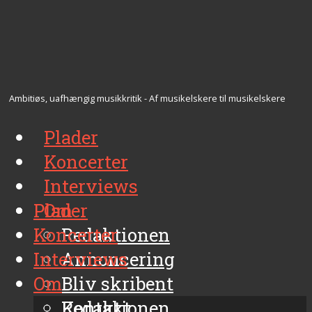
Ambitiøs, uafhængig musikkritik - Af musikelskere til musikelskere
Plader
Koncerter
Interviews
Plader
Om
Koncerter
Redaktionen
Interviews
Annoncering
Om
Bliv skribent
Kontakt
Redaktionen