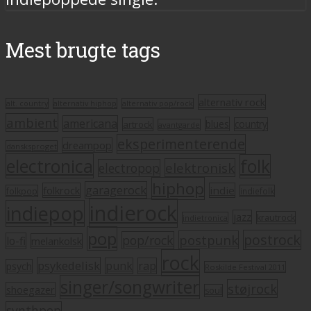
Mest brugte tags
alternativ rock
alt. country
alternativ hiphop
alternativ pop/rock
ambient
americana
blues
artrock
country
avantgarde
eksperimenterende
dreampop
dansksproget
electronica
folk
elektronisk
electropop
hiphop
garagerock
folkrock
indie
folkpop
indiefolk
indierock
indiepop
jazz
krautrock
indietronica
pop
postrock
postpunk
pop/rock
lo-fi
melankolsk
rock
psykedelisk
punk
rap
psych
Roskilde Festival 2011
singer/songwriter
støjrock
shoegazer
soul
synthpop