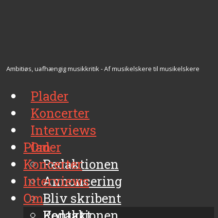
Ambitiøs, uafhængig musikkritik - Af musikelskere til musikelskere
Plader
Koncerter
Interviews
Plader
Om
Koncerter
Redaktionen
Interviews
Annoncering
Om
Bliv skribent
Kontakt
Redaktionen