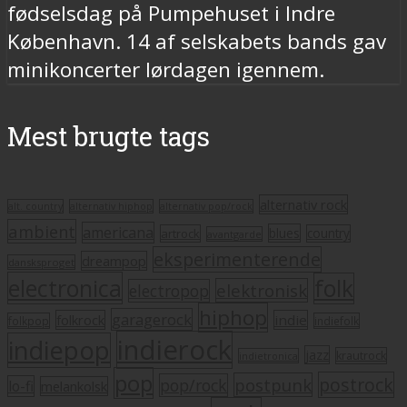
fødselsdag på Pumpehuset i Indre
København. 14 af selskabets bands gav
minikoncerter lørdagen igennem.
Mest brugte tags
alternativ rock
alt. country
alternativ hiphop
alternativ pop/rock
ambient
americana
blues
artrock
country
avantgarde
eksperimenterende
dreampop
dansksproget
electronica
folk
elektronisk
electropop
hiphop
garagerock
folkrock
indie
folkpop
indiefolk
indierock
indiepop
jazz
krautrock
indietronica
pop
postrock
postpunk
pop/rock
lo-fi
melankolsk