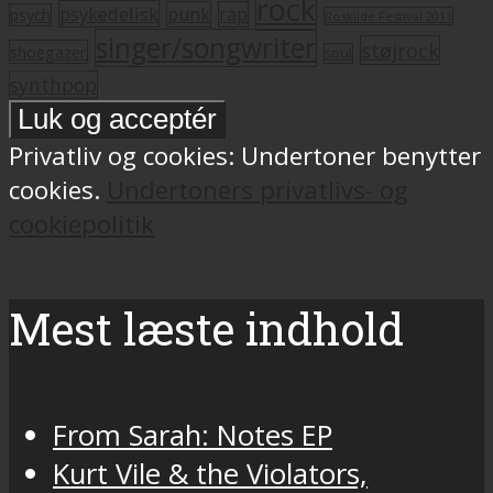
rock
psykedelisk
punk
rap
psych
Roskilde Festival 2011
singer/songwriter
støjrock
shoegazer
soul
synthpop
Privatliv og cookies: Undertoner benytter
cookies.
Undertoners privatlivs- og
cookiepolitik
Mest læste indhold
From Sarah: Notes EP
Kurt Vile & the Violators,