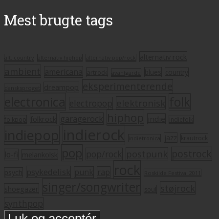
Mest brugte tags
alternativ rock
alt. country
alternativ hiphop
alternativ pop/rock
ambient
americana
blues
artrock
country
avantgarde
eksperimenterende
dreampop
dansksproget
electronica
folk
elektronisk
electropop
hiphop
garagerock
folkrock
indie
folkpop
indiefolk
indierock
indiepop
jazz
krautrock
indietronica
pop
postrock
postpunk
pop/rock
lo-fi
melankolsk
rock
psykedelisk
punk
rap
psych
Roskilde Festival 2011
singer/songwriter
støjrock
shoegazer
soul
synthpop