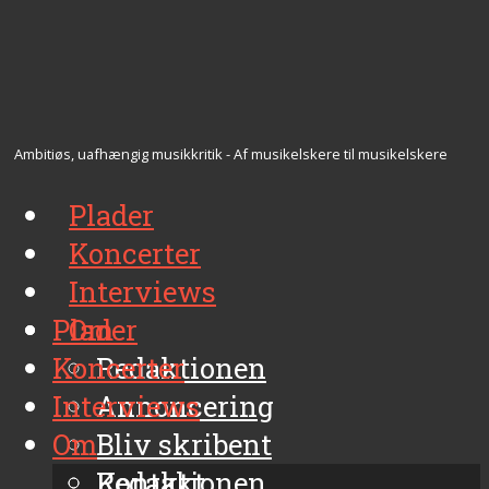
Ambitiøs, uafhængig musikkritik - Af musikelskere til musikelskere
Plader
Koncerter
Interviews
Plader
Om
Koncerter
Redaktionen
Interviews
Annoncering
Om
Bliv skribent
Kontakt
Redaktionen