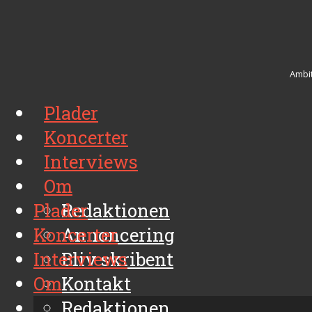
Ambit
Plader
Koncerter
Interviews
Om
Plader
Redaktionen
Koncerter
Annoncering
Interviews
Bliv skribent
Om
Kontakt
Arkiv
Redaktionen