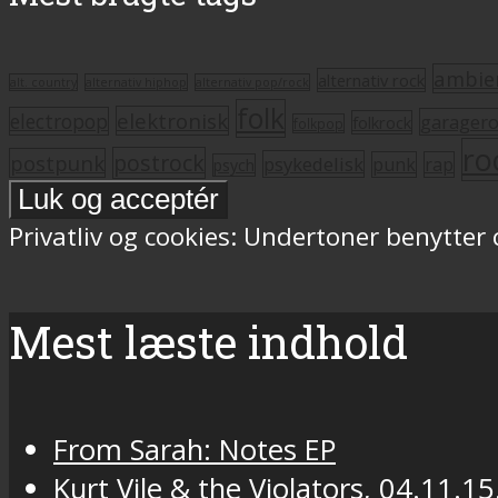
ambie
alternativ rock
alt. country
alternativ hiphop
alternativ pop/rock
folk
elektronisk
electropop
garager
folkrock
folkpop
ro
postrock
postpunk
psykedelisk
punk
rap
psych
Privatliv og cookies: Undertoner benytter
Mest læste indhold
From Sarah: Notes EP
Kurt Vile & the Violators, 04.11.15