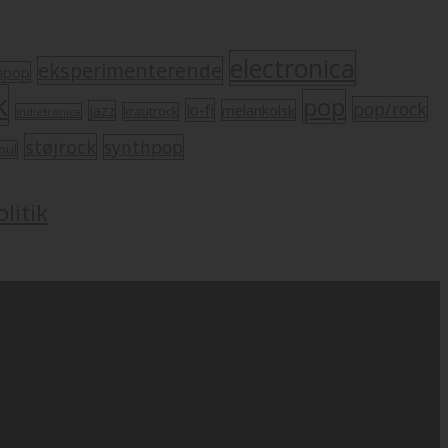
electronica
eksperimenterende
mpop
k
pop
pop/rock
lo-fi
melankolsk
jazz
krautrock
indietronica
støjrock
synthpop
oul
litik