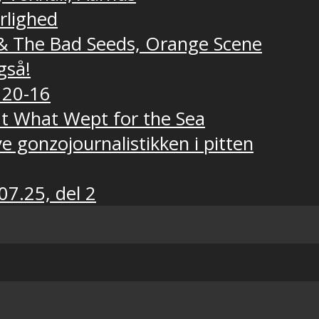
ærlighed
e & The Bad Seeds, Orange Scene
gså!
 20-16
t What Wept for the Sea
e gonzojournalistikken i pitten
07.25, del 2