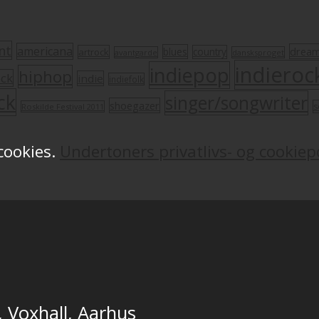
nt
americana
drea
blues
artrock
country
avantgarde
dansksproget
indieroc
indiepop
hiphop
ock
indie
indiefolk
ck
singer/songwriter
shoegazer
s
Roskilde Festival 2011
 cookies.
Undertoners privatlivs- og cookiepo
, Voxhall, Aarhus