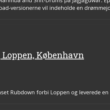
arimba and Shit-Drums på Jagjaguwar. Ep’e
load-versionerne vil indeholde en drømmej
, Loppen, København
Sunset Rubdown forbi Loppen og leverede e