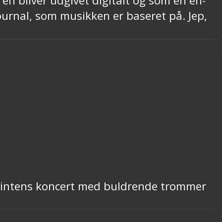
n bliver udgivet digitalt og som en en-
ournal, som musikken er baseret på. Jep,
n intens koncert med buldrende trommer