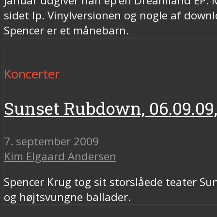
januar udgiver han ep’en Dreamland EP: M
sidet lp. Vinylversionen og nogle af down
Spencer er et månebarn.
Koncerter
Sunset Rubdown, 06.09.09
7. september 2009
Kim Elgaard Andersen
Spencer Krug tog sit storslåede teater 
og højtsvungne ballader.