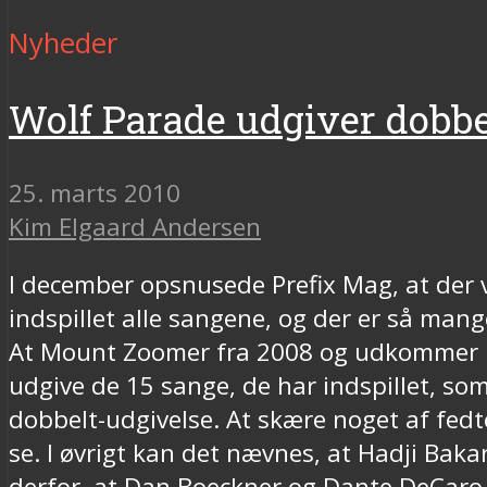
Nyheder
Wolf Parade udgiver dob
25. marts 2010
Kim Elgaard Andersen
I december opsnusede Prefix Mag, at der 
indspillet alle sangene, og der er så mang
At Mount Zoomer fra 2008 og udkommer på S
udgive de 15 sange, de har indspillet, so
dobbelt-udgivelse. At skære noget af fedte
se. I øvrigt kan det nævnes, at Hadji Baka
derfor, at Dan Boeckner og Dante DeCaro m