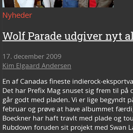
Nyheder
Wolf Parade udgiver nyt 
17. december 2009
Kim Elgaard Andersen
En af Canadas fineste indierock-eksportvar
Det har Prefix Mag snuset sig frem til p
går godt med pladen. Vi er lige begyndt på
februar og prøve at have albummet færdigt 
Boeckner har haft travlt med plade og to
Rubdown foruden sit projekt med Swan La