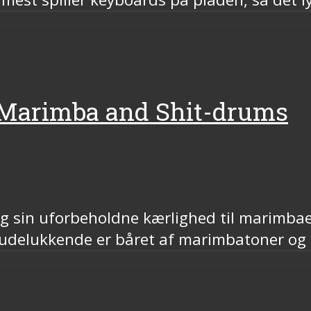
 Marimba and Shit-drums
g sin uforbeholdne kærlighed til marimbaen
delukkende er båret af marimbatoner og K