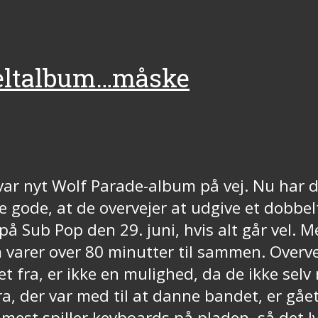
beltalbum…måske
var nyt Wolf Parade-album på vej. Nu har d
e gode, at de overvejer at udgive et dobbe
ub Pop den 29. juni, hvis alt går vel. Men
m varer over 80 minutter til sammen. Overve
t fra, er ikke en mulighed, da de ikke selv
ra, der var med til at danne bandet, er gået
est spiller keyboards på pladen, så det ly