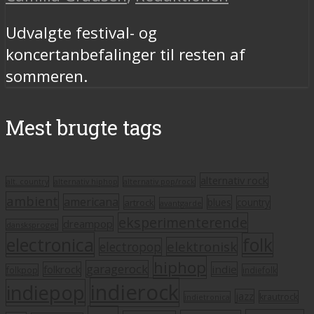
Udvalgte festival- og
koncertanbefalinger til resten af
sommeren.
Mest brugte tags
alternativ rock
alt. country
alternativ hiphop
alternativ pop/rock
ambient
americana
blues
artrock
country
avantgarde
eksperimenterende
dreampop
dansksproget
electronica
folk
elektronisk
electropop
hiphop
garagerock
folkrock
indie
folkpop
indiefolk
indierock
indiepop
jazz
krautrock
indietronica