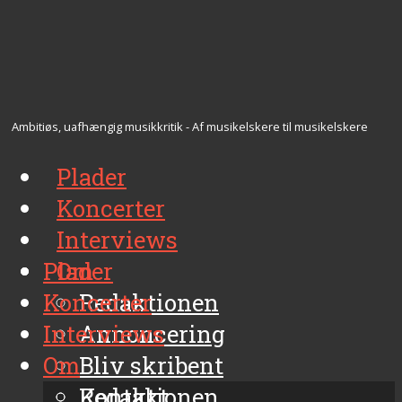
Ambitiøs, uafhængig musikkritik - Af musikelskere til musikelskere
Plader
Koncerter
Interviews
Plader
Om
Koncerter
Redaktionen
Interviews
Annoncering
Om
Bliv skribent
Kontakt
Redaktionen