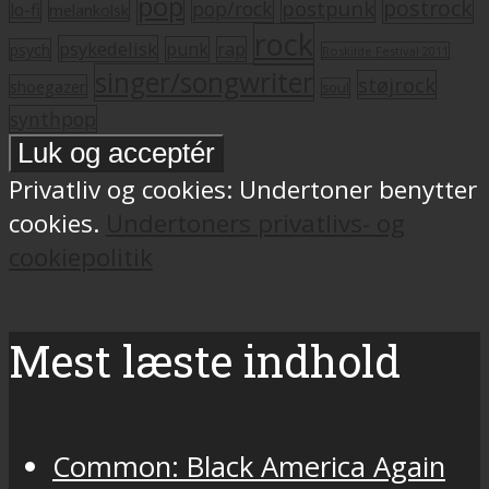
pop
postrock
postpunk
pop/rock
lo-fi
melankolsk
rock
psykedelisk
punk
rap
psych
Roskilde Festival 2011
singer/songwriter
støjrock
shoegazer
soul
synthpop
Privatliv og cookies: Undertoner benytter
cookies.
Undertoners privatlivs- og
cookiepolitik
Mest læste indhold
Common: Black America Again