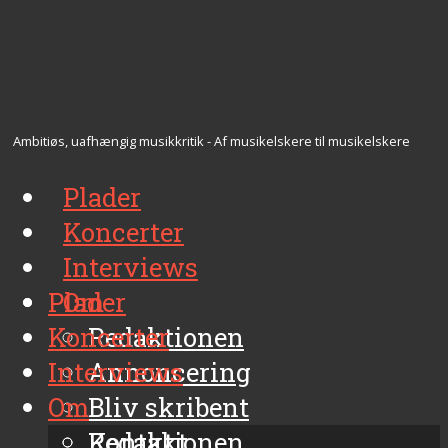
Ambitiøs, uafhængig musikkritik - Af musikelskere til musikelskere
Plader
Koncerter
Interviews
Plader
Om
Koncerter
Redaktionen
Interviews
Annoncering
Om
Bliv skribent
Kontakt
Redaktionen