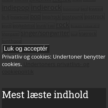
indierock
indiepop
jazz
krautrock
indietronica
pop
postrock
postpunk
pop/rock
lo-fi
melankolsk
rock
psykedelisk
punk
rap
psych
Roskilde Festival 2011
singer/songwriter
støjrock
shoegazer
soul
synthpop
Privatliv og cookies: Undertoner benytter
cookies.
Undertoners privatlivs- og
cookiepolitik
Mest læste indhold