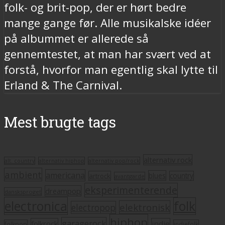
folk- og brit-pop, der er hørt bedre
mange gange før. Alle musikalske idéer
på albummet er allerede så
gennemtestet, at man har svært ved at
forstå, hvorfor man egentlig skal lytte til
Erland & The Carnival.
Mest brugte tags
alternativ rock
alt. country
alternativ hiphop
alternativ pop/rock
ambient
americana
blues
artrock
country
avantgarde
eksperimenterende
dreampop
dansksproget
electronica
folk
elektronisk
electropop
hiphop
garagerock
folkrock
indie
folkpop
indiefolk