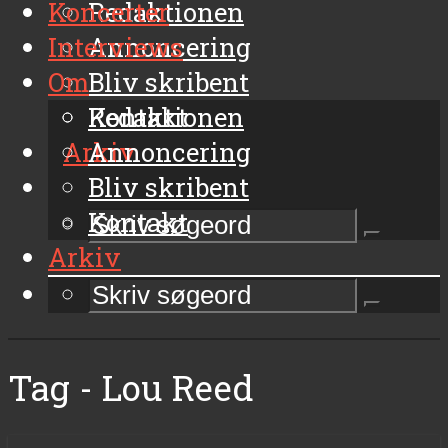
Koncerter
Redaktionen
Interviews
Annoncering
Om
Bliv skribent
Kontakt
Redaktionen
Arkiv
Annoncering
Bliv skribent
Kontakt
Arkiv
Tag - Lou Reed