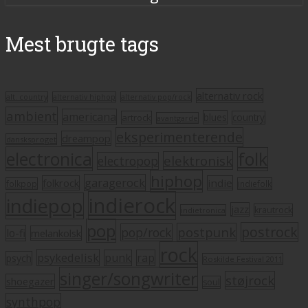
Mest brugte tags
alternativ rock
alt. country
alternativ hiphop
alternativ pop/rock
ambient
americana
blues
artrock
country
avantgarde
eksperimenterende
dreampop
dansksproget
electronica
folk
elektronisk
electropop
hiphop
garagerock
folkrock
indie
folkpop
indiefolk
indierock
indiepop
jazz
krautrock
indietronica
pop
postrock
postpunk
pop/rock
lo-fi
melankolsk
rock
psykedelisk
punk
rap
psych
Roskilde Festival 2011
singer/songwriter
støjrock
shoegazer
soul
synthpop