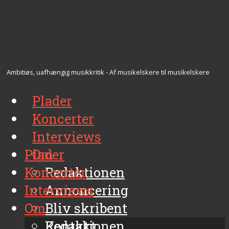
Ambitiøs, uafhængig musikkritik - Af musikelskere til musikelskere
Plader
Koncerter
Interviews
Plader
Om
Koncerter
Redaktionen
Interviews
Annoncering
Om
Bliv skribent
Kontakt
Redaktionen