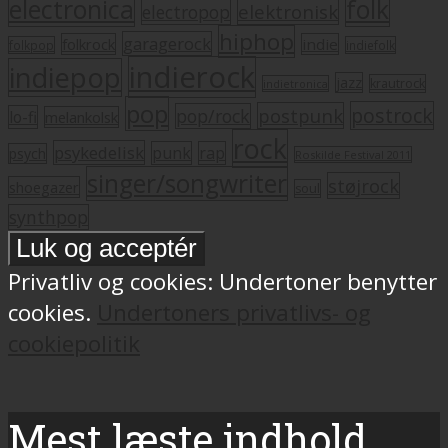
electronica
folk
elektronisk
electropop
hiphop
garagerock
folkrock
indie
folkpop
indiefolk
indierock
indiepop
jazz
krautrock
indietronica
pop
postrock
postpunk
pop/rock
lo-fi
melankolsk
rock
psykedelisk
punk
rap
psych
Roskilde Festival 2011
singer/songwriter
støjrock
shoegazer
soul
synthpop
Privatliv og cookies: Undertoner benytter
cookies.
Undertoners privatlivs- og
cookiepolitik
Mest læste indhold