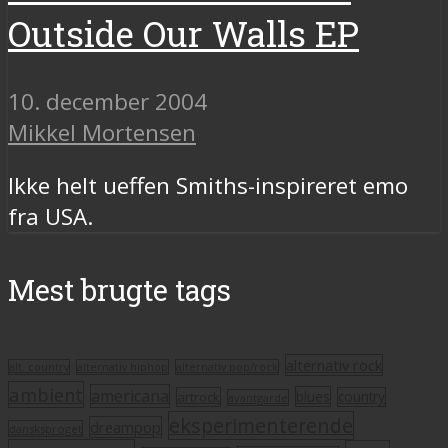
Outside Our Walls EP
10. december 2004
Mikkel Mortensen
Ikke helt ueffen Smiths-inspireret emo
fra USA.
Mest brugte tags
alternativ rock
alt. country
alternativ hiphop
alternativ pop/rock
ambient
americana
blues
artrock
country
avantgarde
eksperimenterende
dreampop
dansksproget