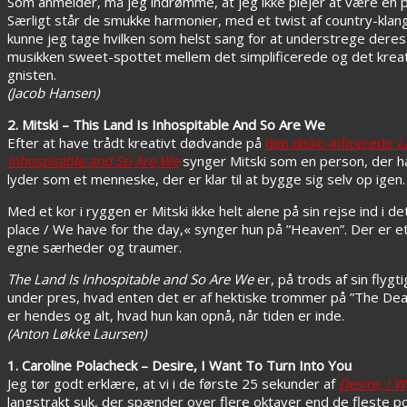
Som anmelder, må jeg indrømme, at jeg ikke plejer at være en 
Særligt står de smukke harmonier, med et twist af country-klang,
kunne jeg tage hvilken som helst sang for at understrege deres 
musikken sweet-spottet mellem det simplificerede og det kreat
gnisten.
(Jacob Hansen)
2. Mitski – This Land Is Inhospitable And So Are We
Efter at have trådt kreativt dødvande på
den disko-inficerede
L
Inhospitable and So Are We
synger Mitski som en person, der ha
lyder som et menneske, der er klar til at bygge sig selv op igen
Med et kor i ryggen er Mitski ikke helt alene på sin rejse ind i 
place / We havе for the day,« synger hun på ”Heaven”. Der er et
egne særheder og traumer.
The Land Is Inhospitable and So Are We
er, på trods af sin flygt
under pres, hvad enten det er af hektiske trommer på ”The Dea
er hendes og alt, hvad hun kan opnå, når tiden er inde.
(Anton Løkke Laursen)
1. Caroline Polacheck – Desire, I Want To Turn Into You
Jeg tør godt erklære, at vi i de første 25 sekunder af
Desire, I 
langstrakt suk, der spænder over flere oktaver end de fleste po