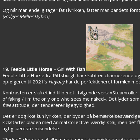
Og når man endelig tager fat i lyrikken, fatter man bandets fors
(Holger Møller Dybro)
19. Feeble Little Horse – Girl With Fish
Feeble Little Horse fra Pittsburgh har skabt en charmerende og 
opfølgeren til 2021’s
Hayday
har de perfektioneret formlen med
Kontrasten er skåret ind til benet i følgende vers: »Steamroller, y
of faking / I’m the only one who sees me naked«. Det lyder som
free
attitude, der tendererer ligegyldighed.
Det er dog ikke kun lyrikken, der byder på bemærkelsesværdige
kickstarter pladen med Animal Collective-værdig støj, men det 
agtig kæreste-misundelse.
“Pocket”, der er en af albummets mest dynamiske og interessante