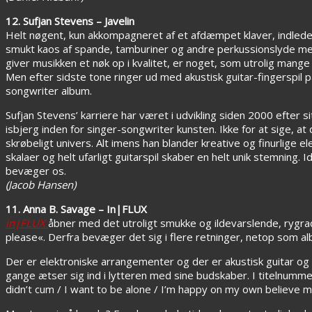
12. Sufjan Stevens – Javelin
Helt nøgent, kun akkompagneret af et afdæmpet klaver, indlede
smukt kaos af spande, tamburiner og andre perkussionslyde 
giver musikken et nøk op i kvalitet, er noget, som utrolig mange s
Men efter sidste tone ringer ud med akustisk guitar-fingerspil 
songwriter album.
Sufjan Stevens’ karriere har været i udvikling siden 2000 efter 
isbjerg inden for singer-songwriter kunsten. Ikke for at sige, at
skrøbeligt univers. Alt imens han blander kreative og finurlige
skalaer og helt ufarligt guitarspil skaber en helt unik stemning
bevæger os.
(Jacob Hansen)
11. Anna B. Savage – In​|​FLUX
in|FLUX
åbner med det utroligt smukke og ildevarslende, rygra
please«. Derfra bevæger det sig i flere retninger, netop som a
Der er elektroniske arrangementer og der er akustisk guitar o
gange ætser sig ind i lytteren med sine budskaber. I titelnum
didn’t cum / I want to be alone / I’m happy on my own believe 