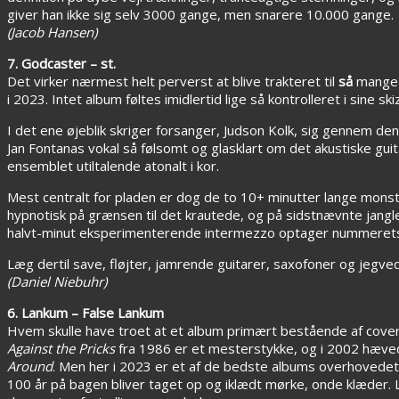
giver han ikke sig selv 3000 gange, men snarere 10.000 gange.
(Jacob Hansen)
7. Godcaster – st.
Det virker nærmest helt perverst at blive trakteret til
så
mange o
i 2023. Intet album føltes imidlertid lige så kontrolleret i sine
I det ene øjeblik skriger forsanger, Judson Kolk, sig gennem de
Jan Fontanas vokal så følsomt og glasklart om det akustiske gui
ensemblet utiltalende atonalt i kor.
Mest centralt for pladen er dog de to 10+ minutter lange monstr
hypnotisk på grænsen til det krautede, og på sidstnævnte jangl
halvt-minut eksperimenterende intermezzo optager nummeret
Læg dertil save, fløjter, jamrende guitarer, saxofoner og jegv
(Daniel Niebuhr)
6. Lankum – False Lankum
Hvem skulle have troet at et album primært bestående af cover
Against the Pricks
fra 1986 er et mesterstykke, og i 2002 hæve
Around
. Men her i 2023 er et af de bedste albums overhovedet
100 år på bagen bliver taget op og iklædt mørke, onde klæder.