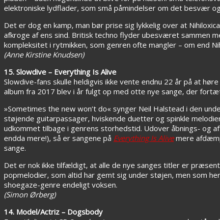
elektroniske lydflader, som små påmindelser om det besvær og 
Det er dog en kamp, man bør prise sig lykkelig over at Nihiloxica
afkroge af ens sind. Britisk techno flyder ubesværet sammen m
kompleksitet i rytmikken, som genren ofte mangler – om end Nihilo
(Anne Kirstine Knudsen)
15. Slowdive – Everything Is Alive
Slowdive-fans skulle heldigvis ikke vente endnu 22 år på at hør
album fra 2017 blev i år fulgt op med otte nye sange, der fort
»Sometimes the new won’t do« synger Neil Halstead i den unde
støjende guitarpassager, hviskende duetter og spinkle melodier
udkommet tilbage i genrens storhedstid. Udover åbnings- og a
endda mere!), så er sangene på
Everything Is Alive
mere afdæmpe
sange.
Det er nok ikke tilfældigt, at alle de nye sanges titler er præs
popmelodier, som altid har gemt sig under støjen, men som he
shoegaze-genre endeligt voksen.
(Simon Ørberg)
14. Model/Actriz – Dogsbody