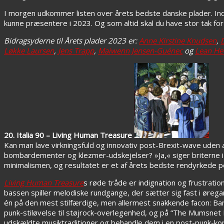
I morgen udkommer listen over årets bedste danske plader. In
kunne præsentere i 2023. Og som altid skal du have stor tak fo
Bidragsyderne til Årets plader 2023 er:
Anne Kirstine Knudsen
,
Løkke Laursen
,
Jens Trapp
,
Maiwenn Jensen-Guénec
og
Lean He
20. Italia 90 – Living Human Treasure
Kan man lave virkningsfuld og innovativ post-Brexit-wave uden at
bombardementer og klezmer-udskejelser?
»Ja,« siger briterne 
minimalismen, og resultatet er et af årets bedste rendyrkede 
Living Human Treasure
s røde tråde er indignation og frustrati
bassen spiller melodiske rundgange, der sætter sig fast i øre
én på den mest stilfærdige, men allermest snakkende facon: Ban
punk-stiløvelse til støjrock-overlegenhed, og på “The Mumsnet 
udskældte musiktraditioner og behandle dem i en post-punk-kon