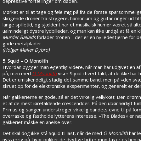
depressive fortællinger om døden.
Mørket er til at tage og føle mig på fra de første sparsommelig
skrigende droner fra strygere, hamonium og guitar ringer ud ti
lange spilletid, og sjældent har et musikalsk humør været så al
ualmindeligt dystre lydbilleder, og man kan ikke undgå at få en 
Murder Ballads
forlader tronen – der er en ny ledestjerne for 
gode metalplader.
(Holger Møller Dybro)
5. Squid – O Monolith
Hvordan bygger man egentlig videre, når man har udgivet en 
på, men med
O Monolith
viser Squid i hvert fald, at de ikke har
Det er umiskendeligt stadig det samme band, men på »den svære
skruet op for de elektroniske eksperimenter, og generelt er de
Når gakkerierne er gode, så er det virkelig vellykket. Den drøm
et af de mest iørefaldende crescendoer. På den ubønhørligt fun
Primus og sangen understreger virkelig bandets evne til på for
overraske og fastholde lytterens interesse. »The Blades« er n
gakkeriet måske en anelse over.
Det skal dog ikke stå Squid til last, når de med
O Monolith
har l
nysgerrig på, hvor pokker de dygtige briter mon tager os hen 