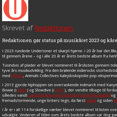
Skrevet af
Redaktionen
Redaktionen gør status på musikåret 2023 og kårer
I 2023 rundede Undertoner et skarpt hjørne. I 20 år har det lille
til gennem årene – og i alle 20 år er årets bedste album fra he
Tusindvis af plader er blevet nomineret til årslisten gennem tid
tyve års musikudvikling. Fra den brølende indierocks storhedst
med
Illinois
, Animals Collectives kalejdoskopiske pop-eksperim
I 2013 gjorde hiphoppen sin overraskende indmarch med Kan
Bowie (i
2016
) og Slowdive (i
2017
), der vendte tilbage til for
således vandt
Lana Del Rey med
Norman Fucking Rockwell!
og
fremadstormende, unge briters tegn, da først
Squid
og siden
B
I år er i alt 114 forskellige værker blevet nomineret til listen
udvalgte. Vinderen af titlen som årets bedste album var dog 