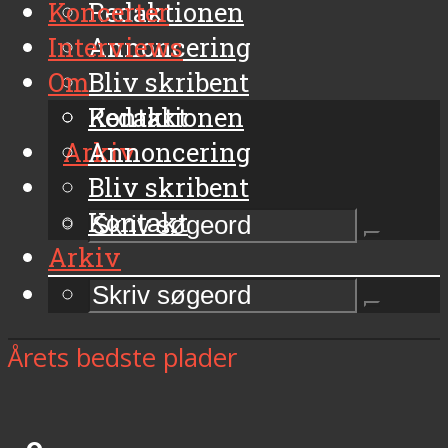
Koncerter
Redaktionen
Interviews
Annoncering
Om
Bliv skribent
Kontakt
Redaktionen
Arkiv
Annoncering
Bliv skribent
Kontakt
Arkiv
Årets bedste plader