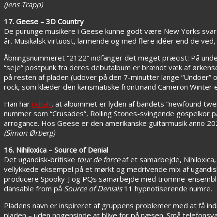
(Jens Trapp)
17. Geese – 3D Country
De purunge musikere i Geese kunne godt være New Yorks svar p
år. Musikalsk virtuost, larmende og med flere idéer end de ved
Åbningsnummeret “2122” indfanger det meget præcist: På under 
“seje” postpunk fra deres debutalbum er brændt væk af ørkenso
på resten af pladen (udover på den 7-minutter lange “Undoer” og
rock, som klæder den karismatiske frontmand Cameron Winter 
Han har
udtalt
, at albummet er lyden af bandets “newfound twen
nummer som “Crusades”, Rolling Stones-svingende gospelkor på
arrogance. Hos Geese er den amerikanske guitarmusik anno 20
(Simon Ørberg)
16. Nihiloxica – Source of Denial
Det ugandisk-britiske
tour de force
af et samarbejde, Nihiloxica
vellykkede eksempel på et mørkt og medrivende mix af ugandisk
producere Spooky-J og PQs samarbejde med tromme-ensemblet Ni
dansable from på
Source of Denials
11 hypnotiserende numre.
Pladens navn er inspireret af gruppens problemer med at få in
pladen – uden nogensinde at blive for på næsen. Små telefon