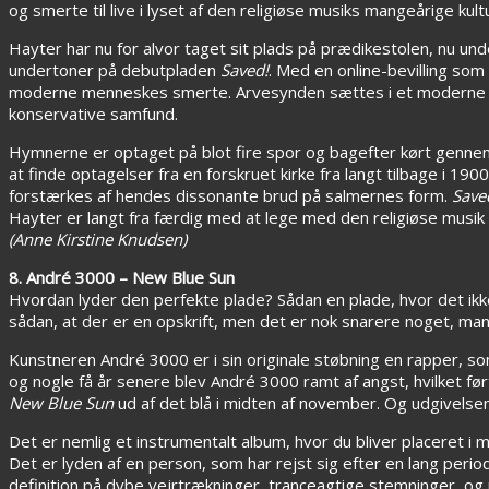
og smerte til live i lyset af den religiøse musiks mangeårige kult
Hayter har nu for alvor taget sit plads på prædikestolen, nu und
undertoner på debutpladen
Saved!
. Med en online-bevilling so
moderne menneskes smerte. Arvesynden sættes i et moderne lys m
konservative samfund.
Hymnerne er optaget på blot fire spor og bagefter kørt genne
at finde optagelser fra en forskruet kirke fra langt tilbage i 
forstærkes af hendes dissonante brud på salmernes form.
Save
Hayter er langt fra færdig med at lege med den religiøse musi
(Anne Kirstine Knudsen)
8. André 3000 – New Blue Sun
Hvordan lyder den perfekte plade? Sådan en plade, hvor det ikk
sådan, at der er en opskrift, men det er nok snarere noget, m
Kunstneren André 3000 er i sin originale støbning en rapper, s
og nogle få år senere blev André 3000 ramt af angst, hvilket ført
New Blue Sun
ud af det blå i midten af november. Og udgivelse
Det er nemlig et instrumentalt album, hvor du bliver placeret i
Det er lyden af en person, som har rejst sig efter en lang per
definition på dybe vejrtrækninger, tranceagtige stemninger, og m