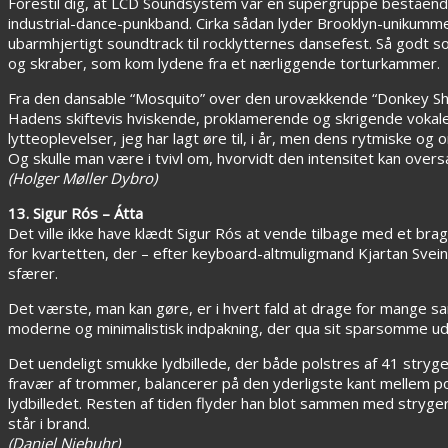
Forestil dig, at LCD Soundsystem var en supergruppe bestående
industrial-dance-punkband. Cirka sådan lyder Brooklyn-unikum
ubarmhjertigt soundtrack til rocklytternes dansefest. Så god
og skraber, som kom lydene fra et nærliggende torturkammer.
Fra den dansable “Mosquito” over den urovækkende “Donkey Show”
Hadens skiftevis hviskende, proklamerende og skrigende vokale
lytteoplevelser, jeg har lagt øre til, i år, men dens rytmiske og
Og skulle man være i tvivl om, hvorvidt den intensitet kan over
(Holger Møller Dybro)
13. Sigur Rós – Átta
Det ville ikke have klædt Sigur Rós at vende tilbage med et brag
for kvartetten, der – efter keyboard-altmuligmand Kjartan Svei
sfærer.
Det værste, man kan gøre, er i hvert fald at drage for mange 
moderne og minimalistisk indpakning, der qua sit sparsomme udva
Det uendeligt smukke lydbillede, der både polstres af 41 str
fravær af trommer, balancerer på den yderligste kant mellem pos
lydbilledet. Resten af tiden flyder han blot sammen med stryge
står i brand.
(Daniel Niebuhr)