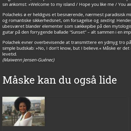
sin ankomst: »Welcome to my island / Hope you like me / You ain’
Polacheks ø er heldigvis et besnærende, nærmest paradisisk mi
og romantiske sikkerhedsnet, om forsagelse og
sexting
. Hende
ubesværet blander elementer som sækkepibe på den mytologisk kl
guitar på den forrygende ballade “Sunset” – alt sammen i en i
Polachek evner overbevisende at transmittere en ydmyg tro på 
simple budskab: »No, I don’t know, but I believe.« Måske er det
levetid.
(Maiwenn Jensen-Guénec)
Måske kan du også lide