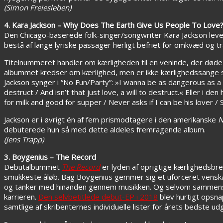
(Simon Freiesleben)
4. Kara Jackson – Why Does The Earth Give Us People To Love
Den Chicago-baserede folk-singer/songwriter Kara Jackson lever
bestå af lange lyriske passager herligt befriet for omkvæd og tr
T
itelnummeret handler om kærligheden til en veninde, der døde
albummet kredser om kærlighed, men er ikke kærlighedssange 
Jackson synger i
“No Fun/Party”: »I wanna be as dangerous as a 
destruct / And isn’t that just love, a will to destruct.« Eller i den
h
for milk and good for supper / Never asks if I can be his lover 
Jackson er i øvrigt én af fem prismodtagere i den amerikanske
N
debuterede hun så med dette aldeles fremragende album.
(Jens Trapp)
3. Boygenius – The Record
Debutalbummet
The Record
er lyden af oprigtige kærlighedsbre
smukkeste åløb. Bag Boygenius gemmer sig et uforceret venska
og tanker med hinanden gennem musikken. Og selvom sammenslu
karrieren.
Den selvbetitlede debut-EP i 2018
blev hurtigt opsn
samtlige af skribenternes individuelle lister for årets bedste udg