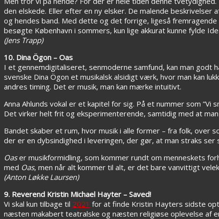
Men tror vi på hende? For der er hele tiden denne tvetydighed
den elskede. Eller efter en ny elsker. De malende beskrivelser 
og hendes band. Med dette og det forrige, ligeså fremragende 
besøgte København i sommers, kun lige akkurat kunne fylde Ide
(Jens Trapp)
10. Dina Ögon – Oas
I et gennemdigitaliseret, senmoderne samfund, kan man godt ha
svenske Dina Ögon et musikalsk alsidigt værk, hvor man kan lukke 
andres timing. Det er musik, man kan mærke intuitivt.
Anna Ahlunds vokal er et kapitel for sig. På et nummer som ”Vi smä
Det virker helt frit og eksperimenterende, samtidig med at man i
Bandet skaber et rum, hvor musik i alle former – fra folk, over s
der er en dybsindighed i leveringen, der gør, at man straks 
Oas
er musikformidling, som kommer rundt om menneskets forho
med
Oas
, men når alt kommer til alt, er det bare vanvittigt vele
(Anton Løkke Laursen)
9. Reverend Kristin Michael Hayter – Saved!
Vi skal kun tilbage til
2021
for at finde Kristin Hayters sidste o
næsten makabert teatralske og næsten religiøse oplevelse af 