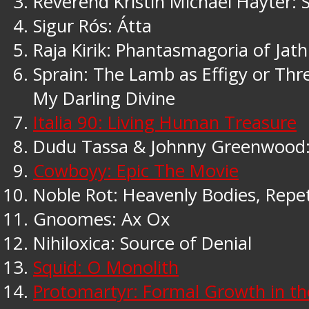
Reverend Kristin Michael Hayter: 
Sigur Rós: Átta
Raja Kirik: Phantasmagoria of Jath
Sprain: The Lamb as Effigy or Th
My Darling Divine
Italia 90: Living Human Treasure
Dudu Tassa & Johnny Greenwood:
Cowboyy: Epic The Movie
Noble Rot: Heavenly Bodies, Repet
Gnoomes: Ax Ox
Nihiloxica: Source of Denial
Squid: O Monolith
Protomartyr: Formal Growth in th