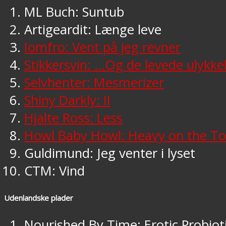
ML Buch: Suntub
Artigeardit: Længe leve
Iomfro: Vent på jeg revner
Stikkersvin: …Og de levede ulykkel
Selvhenter: Mesmerizer
Shiny Darkly: II
Hjalte Ross: Less
Howl Baby Howl: Heavy on the T
Guldimund: Jeg venter i lyset
CTM: Vind
Udenlandske plader
Nourished By Time: Erotic Probiot