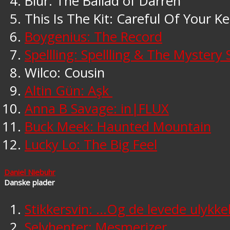
Blur: The Ballad of Darren
This Is The Kit: Careful Of Your K
Boygenius: The Record
Spellling: Spellling & The Mystery
Wilco: Cousin
Altin Gün: Aşk
Anna B Savage: in​|​FLUX
Buck Meek: Haunted Mountain
Lucky Lo: The Big Feel
Daniel Niebuhr
Danske plader
Stikkersvin: …Og de levede ulykkel
Selvhenter: Mesmerizer