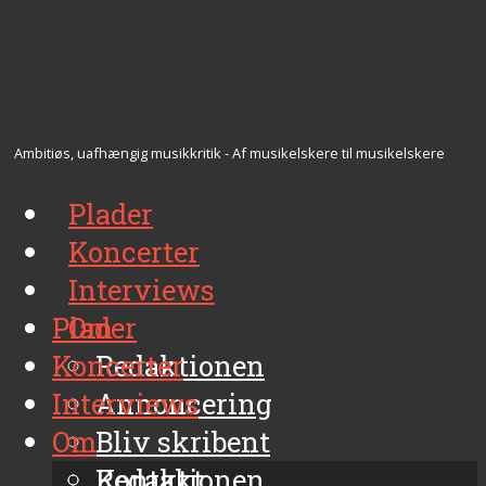
Ambitiøs, uafhængig musikkritik - Af musikelskere til musikelskere
Plader
Koncerter
Interviews
Plader
Om
Koncerter
Redaktionen
Interviews
Annoncering
Om
Bliv skribent
Kontakt
Redaktionen