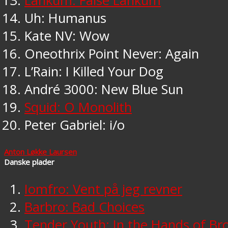
Lankum: False Lankum
Uh: Humanus
Kate NV: Wow
Oneothrix Point Never: Again
L’Rain: I Killed Your Dog
André 3000: New Blue Sun
Squid: O Monolith
Peter Gabriel: i/o
Anton Løkke Laursen
Danske plader
Iomfro: Vent på jeg revner
Barbro: Bad Choices
Tender Youth: In the Hands of B