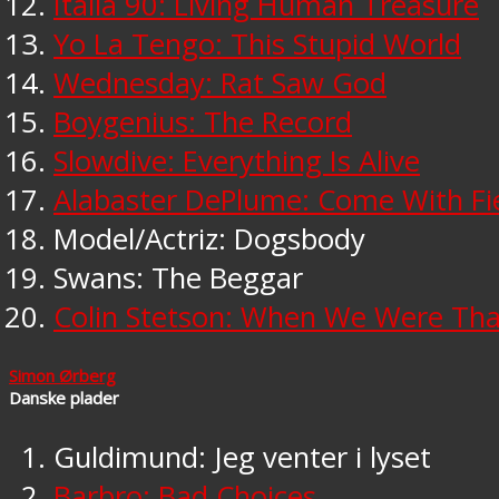
Italia 90: Living Human Treasure
Yo La Tengo: This Stupid World
Wednesday: Rat Saw God
Boygenius: The Record
Slowdive: Everything Is Alive
Alabaster DePlume: Come With Fi
Model/Actriz: Dogsbody
Swans: The Beggar
Colin Stetson: When We Were Th
Simon Ørberg
Danske plader
Guldimund: Jeg venter i lyset
Barbro: Bad Choices