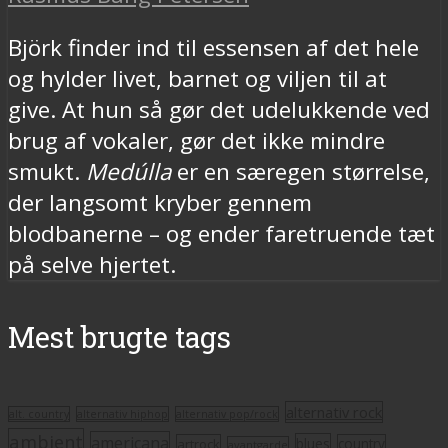
Björk finder ind til essensen af det hele
og hylder livet, barnet og viljen til at
give. At hun så gør det udelukkende ved
brug af vokaler, gør det ikke mindre
smukt.
Medúlla
er en særegen størrelse,
der langsomt kryber gennem
blodbanerne – og ender faretruende tæt
på selve hjertet.
Mest brugte tags
alternativ rock
alt. country
alternativ hiphop
alternativ pop/rock
ambient
americana
blues
artrock
country
avantgarde