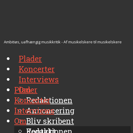
Ambitiøs, uafhængig musikkritik - Af musikelskere til musikelskere
Plader
Koncerter
Interviews
Plader
Om
Koncerter
Redaktionen
Interviews
Annoncering
Om
Bliv skribent
Kontakt
Redaktionen