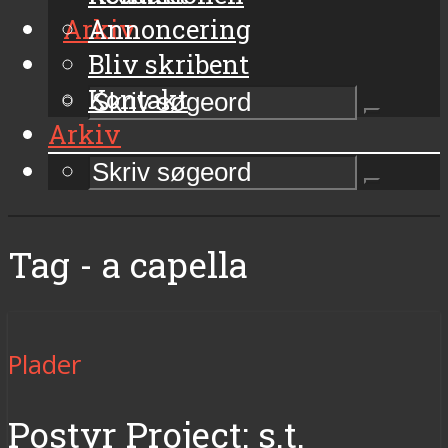
Arkiv
Annoncering
Bliv skribent
Kontakt
Arkiv
Tag - a capella
Plader
Postyr Project: s.t.