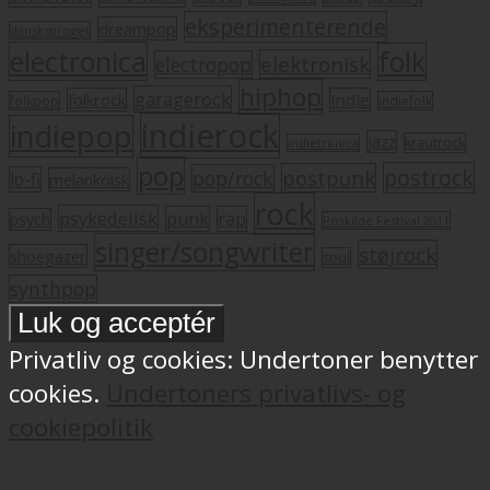
eksperimenterende
dreampop
dansksproget
electronica
folk
elektronisk
electropop
hiphop
garagerock
folkrock
indie
folkpop
indiefolk
indierock
indiepop
jazz
krautrock
indietronica
pop
postrock
postpunk
pop/rock
lo-fi
melankolsk
rock
psykedelisk
punk
rap
psych
Roskilde Festival 2011
singer/songwriter
støjrock
shoegazer
soul
synthpop
Privatliv og cookies: Undertoner benytter
cookies.
Undertoners privatlivs- og
cookiepolitik