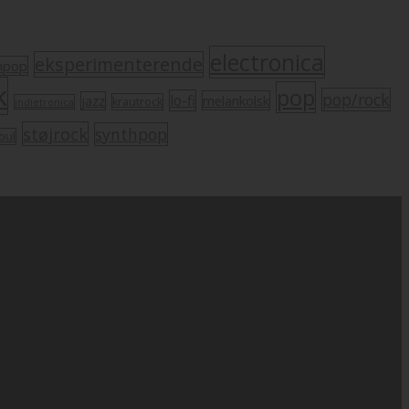
electronica
eksperimenterende
mpop
k
pop
pop/rock
lo-fi
melankolsk
jazz
krautrock
indietronica
støjrock
synthpop
oul