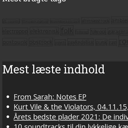
ambie
alternativ rock
alt. country
alternativ hiphop
alternativ pop/rock
folk
elektronisk
electropop
garager
folkrock
folkpop
ro
postrock
postpunk
psykedelisk
punk
rap
psych
Mest læste indhold
From Sarah: Notes EP
Kurt Vile & the Violators, 04.11.15
Årets bedste plader 2021: De indivi
10 soundtracks til din lykkelige k