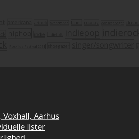
nt
americana
drea
blues
artrock
country
avantgarde
dansksproget
indieroc
indiepop
hiphop
ock
indie
indiefolk
ck
singer/songwriter
shoegazer
s
Roskilde Festival 2011
, Voxhall, Aarhus
duelle lister
ærlighed