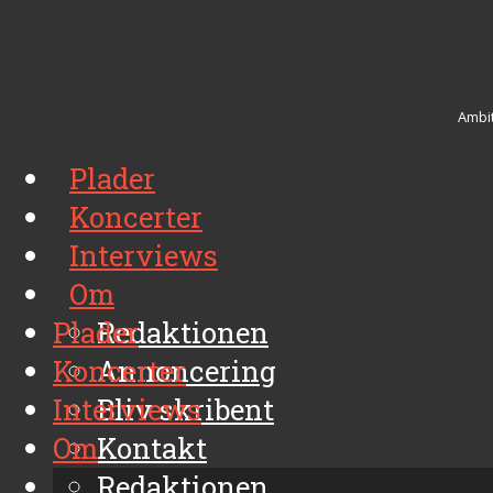
Ambit
Plader
Koncerter
Interviews
Om
Plader
Redaktionen
Koncerter
Annoncering
Interviews
Bliv skribent
Om
Kontakt
Arkiv
Redaktionen